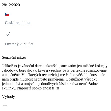
28/12/2020
Česká republika
Overený kupujúci
Senzační mixér
Jelikož to je vánoční dárek, zkoušeli jsme zatím jen mléčné koktejly.
Jahodový, borůvkový, kiwi a všechny byly perfektně rozmixované
a napěněné. V některých recenzích jsme četli o větší hlučnosti, ale
nám přijde hlučnost naprosto přiměřená. Obslužnost výrobku
jednoduchá a omývání jednotlivých částí raz dva nemá žádné
skulinky. Naprostá spokojenost !!!!!!
Výhody