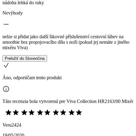
nádoba lehká do ruky
Nevýhody
nelze si přidat jako další šikovné příslušenství cestovní láhev na
smoothie bez propojovacího dílu s noži (pokud jej nemáte z jiného
mixéru Viva)
Preložiť do Slovenčina
Áno, odporúčam tento produkt
Táto recenzia bola vytvorená pre Viva Collection HR2163/00 Mixér
Veru2424
19/05/2020