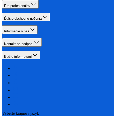
Pre profesionálov
Ďalšie obchodné riešenia
Informácie o nás
Kontakt na podporu
Buďte informovaní
Vyberte krajinu / jazyk