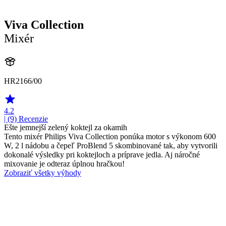
Viva Collection
Mixér
HR2166/00
4.2
| (9)
Recenzie
Ešte jemnejší zelený koktejl za okamih
Tento mixér Philips Viva Collection ponúka motor s výkonom 600
W, 2 l nádobu a čepeľ ProBlend 5 skombinované tak, aby vytvorili
dokonalé výsledky pri koktejloch a príprave jedla. Aj náročné
mixovanie je odteraz úplnou hračkou!
Zobraziť všetky výhody