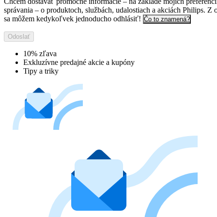
Chcem dostávať promočné informácie – na základe mojich preferenci
správania – o produktoch, službách, udalostiach a akciách Philips. Z 
sa môžem kedykoľvek jednoducho odhlásiť!
Čo to znamená?
Odoslať
10% zľava
Exkluzívne predajné akcie a kupóny
Tipy a triky