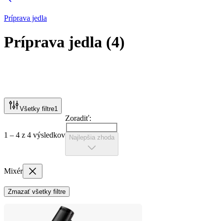
Príprava jedla
Príprava jedla
(
4
)
Všetky filtre
1
Zoradiť:
1 – 4 z 4 výsledkov
Najlepšia zhoda
Mixér
Zmazať všetky filtre