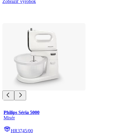
Zobraziť výrobok
Philips Séria 5000
Mixér
HR3745/00