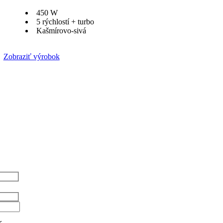
450 W
5 rýchlostí + turbo
Kašmírovo-sivá
Zobraziť výrobok