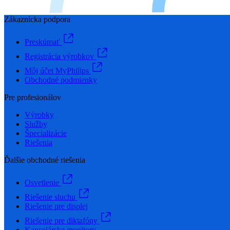
Zákaznícka podpora
Preskúmať
Registrácia výrobkov
Môj účet MyPhilips
Obchodné podmienky
Pre profesionálov
Výrobky
Služby
Špecializácie
Riešenia
Ďalšie obchodné riešenia
Osvetlenie
Riešenie sluchu
Riešenie pre displej
Riešenie pre diktafóny
Kancelárske monitory