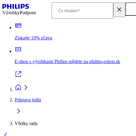
Výrobky
Podpora
Získajte 10% zľavu
E-shop s výrobkami Philips nájdete na philips-eshop.sk
Príprava jedla
Všetky rady