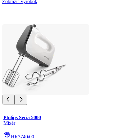
Zobraziť výrobok
Philips Séria 5000
Mixér
HR3740/00