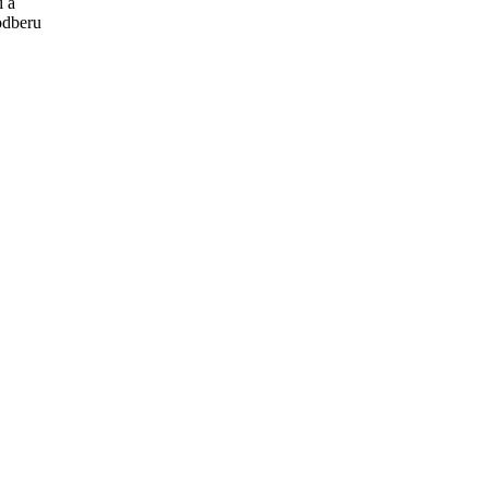
í a
odberu