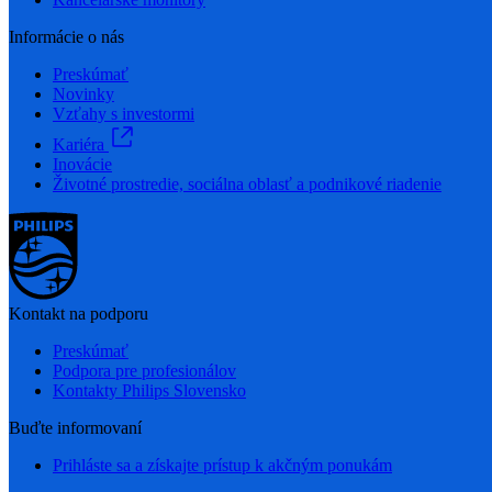
Informácie o nás
Preskúmať
Novinky
Vzťahy s investormi
Kariéra
Inovácie
Životné prostredie, sociálna oblasť a podnikové riadenie
Kontakt na podporu
Preskúmať
Podpora pre profesionálov
Kontakty Philips Slovensko
Buďte informovaní
Prihláste sa a získajte prístup k akčným ponukám