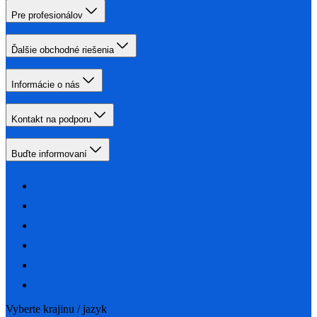
Pre profesionálov
Ďalšie obchodné riešenia
Informácie o nás
Kontakt na podporu
Buďte informovaní
Vyberte krajinu / jazyk