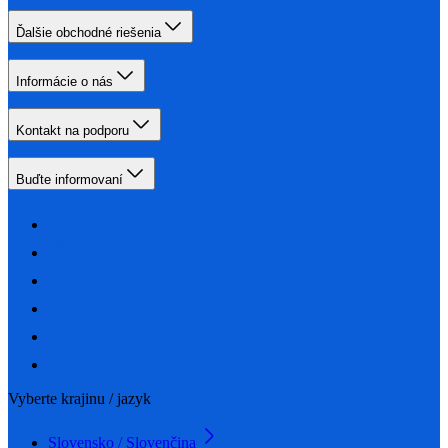
Ďalšie obchodné riešenia
Informácie o nás
Kontakt na podporu
Buďte informovaní
Vyberte krajinu / jazyk
Slovensko / Slovenčina