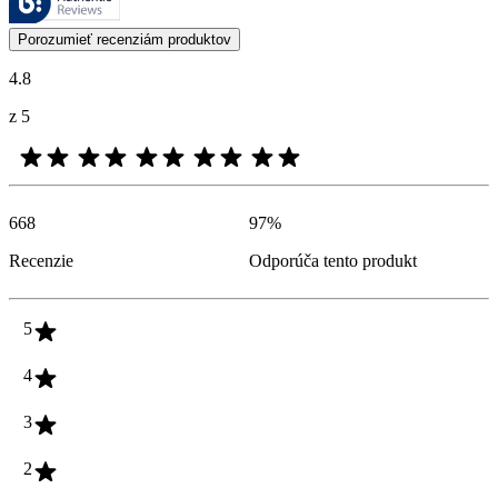
Zákaznícke recenzie vo forme hodnotenia produktu a hviezdičiek sú u
Porozumieť recenziám produktov
4.8
z 5
668
97
%
Recenzie
Odporúča tento produkt
5
4
3
2