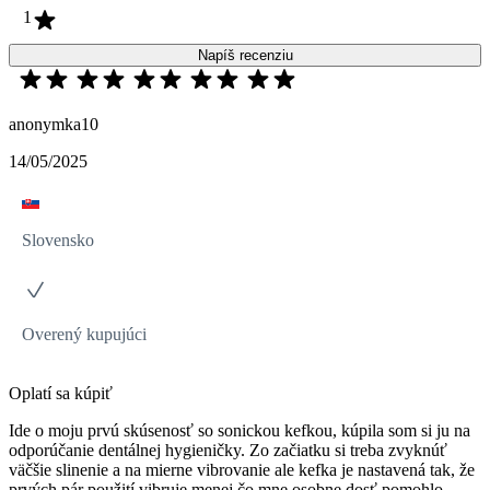
1
Napíš recenziu
anonymka10
14/05/2025
Slovensko
Overený kupujúci
Oplatí sa kúpiť
Ide o moju prvú skúsenosť so sonickou kefkou, kúpila som si ju na
odporúčanie dentálnej hygieničky. Zo začiatku si treba zvyknúť
väčšie slinenie a na mierne vibrovanie ale kefka je nastavená tak, že
prvých pár použití vibruje menej čo mne osobne dosť pomohlo