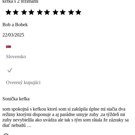
kefka s 2 režimami
Bob a Bobek
22/03/2025
Slovensko
Overený kupujúci
Sonička kefka
som spokojná s kefkou ktorú som si zakúpila úplne mi stačia dva
režimy ktorými disponuje a aj parádne umyje zuby .za týždeň mi
zuby nevybielila ako uvádza ale tak s tým som rátala že zázraky sa
diať nebudú …