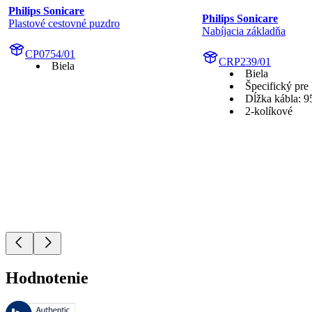
Philips Sonicare
Philips Sonicare
Plastové cestovné puzdro
Nabíjacia základňa
CP0754/01
CRP239/01
Biela
Biela
Špecifický pr
Dĺžka kábla: 9
2-kolíkové
Hodnotenie
Tieto recenzie spravuje Bazaarvoice a sú v súlade so Zásadami auten