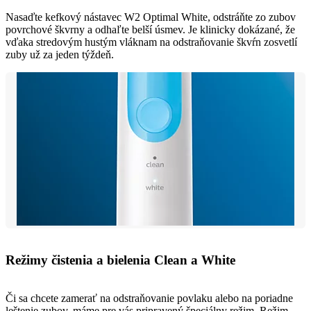
Nasaďte kefkový nástavec W2 Optimal White, odstráňte zo zubov
povrchové škvrny a odhaľte belší úsmev. Je klinicky dokázané, že
vďaka stredovým hustým vláknam na odstraňovanie škvŕn zosvetlí
zuby už za jeden týždeň.
Režimy čistenia a bielenia Clean a White
Či sa chcete zamerať na odstraňovanie povlaku alebo na poriadne
leštenie zubov, máme pre vás pripravený špeciálny režim. Režim