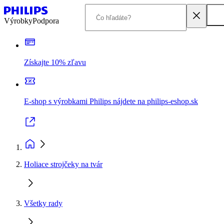
Výrobky
Podpora
Získajte 10% zľavu
E-shop s výrobkami Philips nájdete na philips-eshop.sk
Holiace strojčeky na tvár
Všetky rady