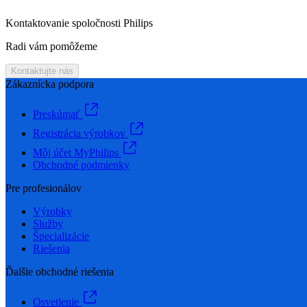
Kontaktovanie spoločnosti Philips
Radi vám pomôžeme
Kontaktujte nás
Zákaznícka podpora
Preskúmať
Registrácia výrobkov
Môj účet MyPhilips
Obchodné podmienky
Pre profesionálov
Výrobky
Služby
Špecializácie
Riešenia
Ďalšie obchodné riešenia
Osvetlenie