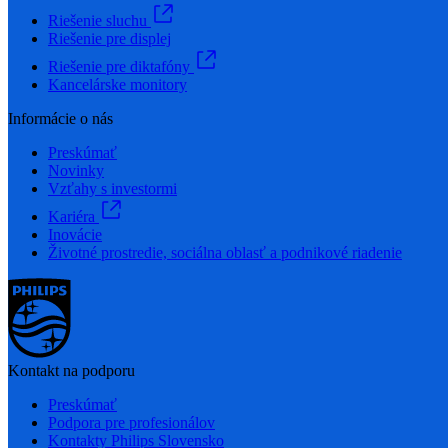
Riešenie sluchu
Riešenie pre displej
Riešenie pre diktafóny
Kancelárske monitory
Informácie o nás
Preskúmať
Novinky
Vzťahy s investormi
Kariéra
Inovácie
Životné prostredie, sociálna oblasť a podnikové riadenie
Kontakt na podporu
Preskúmať
Podpora pre profesionálov
Kontakty Philips Slovensko