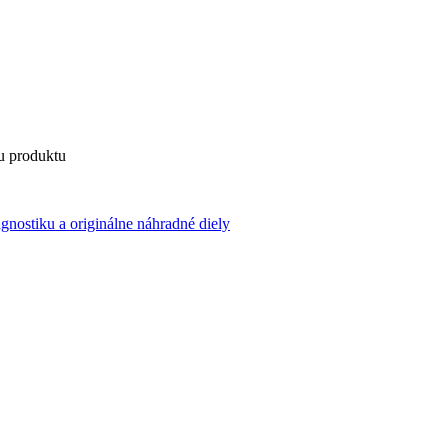
u produktu
agnostiku a originálne náhradné diely