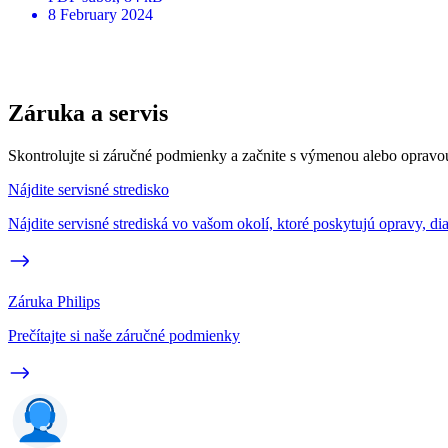
8 February 2024
Záruka a servis
Skontrolujte si záručné podmienky a začnite s výmenou alebo opravo
Nájdite servisné stredisko
Nájdite servisné strediská vo vašom okolí, ktoré poskytujú opravy, di
Záruka Philips
Prečítajte si naše záručné podmienky