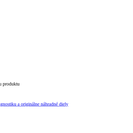
u produktu
agnostiku a originálne náhradné diely