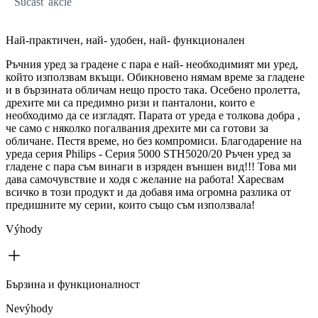
Súčasť akcie
Най-практичен, най- удобен, най- функционален
Ръчния уред за градене с пара е най- необходимият ми уред,
който използвам вкъщи. Обикновено нямам време за гладене
и в бързината обличам нещо просто така. Осебено пролетта,
дрехите ми са предимно ризи и панталони, които е
необходимо да се изгладят. Парата от уреда е толкова добра ,
че само с няколко погалвания дрехите ми са готови за
обличане. Пестя време, но без компромиси. Благодарение на
уреда серия Philips - Серия 5000 STH5020/20 Ръчен уред за
гладене с пара съм винаги в изряден външен вид!!! Това ми
дава самочувствие и ходя с желание на работа! Харесвам
всичко в този продукт и да добавя има огромна разлика от
предишните му серии, които също съм използвала!
Výhody
Бързина и функционалност
Nevýhody