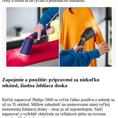
cesty a doma sa dá rýchlo a jednoducho uskladniť.
Zapojenie a použitie: pripravené za niekoľko
sekúnd, žiadna žehliaca doska
Ručný naparovač Philips 5000 sa veľmi ľahko používa a nahreje sa
už za 35 sekúnd. Môžete zabudnúť na nastavovanie starej veľkej
nemotornej žehliacej dosky – teraz ju už nepotrebujete. Stačí
naparovať a vyžehliť oblečenie na vešiakoch alebo na rovnom