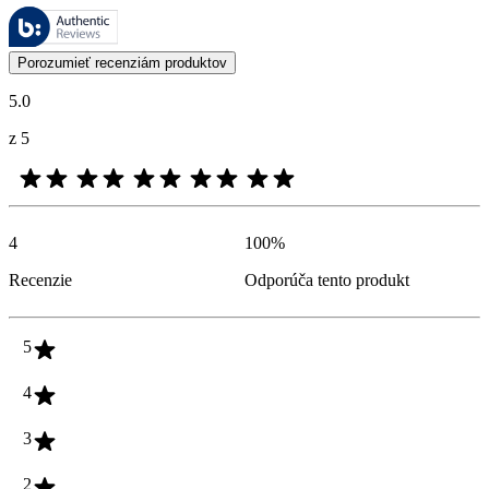
Tieto recenzie spravuje Bazaarvoice a sú v súlade so Zásadami auten
Zákaznícke recenzie vo forme hodnotenia produktu a hviezdičiek sú u
Porozumieť recenziám produktov
5.0
z 5
4
100
%
Recenzie
Odporúča tento produkt
5
4
3
2