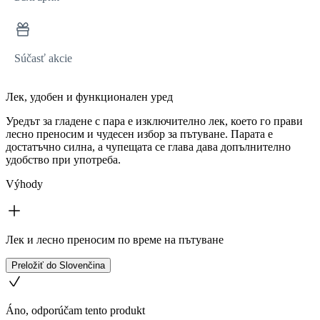
Súčasť akcie
Лек, удобен и функционален уред
Уредът за гладене с пара е изключително лек, което го прави
лесно преносим и чудесен избор за пътуване. Парата е
достатъчно силна, а чупещата се глава дава допълнително
удобство при употреба.
Výhody
Лек и лесно преносим по време на пътуване
Preložiť do Slovenčina
Áno, odporúčam tento produkt