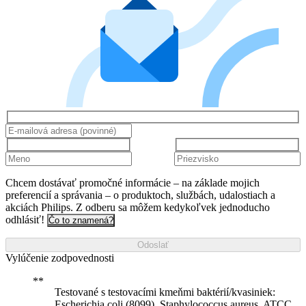
Chcem dostávať promočné informácie – na základe mojich
preferencií a správania – o produktoch, službách, udalostiach a
akciách Philips. Z odberu sa môžem kedykoľvek jednoducho
odhlásiť!
Čo to znamená?
Odoslať
Vylúčenie zodpovednosti
Testované s testovacími kmeňmi baktérií/kvasiniek:
Escherichia coli (8099), Staphylococcus aureus. ATCC