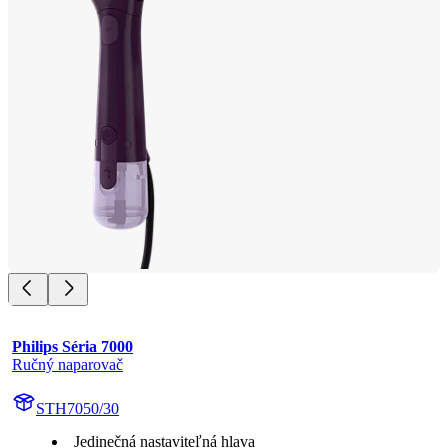
Philips Séria 7000
Ručný naparovač
STH7050/30
Jedinečná nastaviteľná hlava