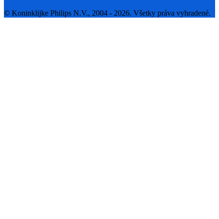
© Koninklijke Philips N.V., 2004 - 2026. Všetky práva vyhradené.