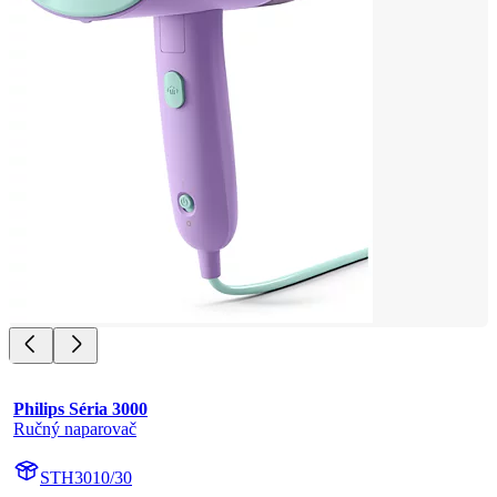
Philips Séria 3000
Ručný naparovač
STH3010/30