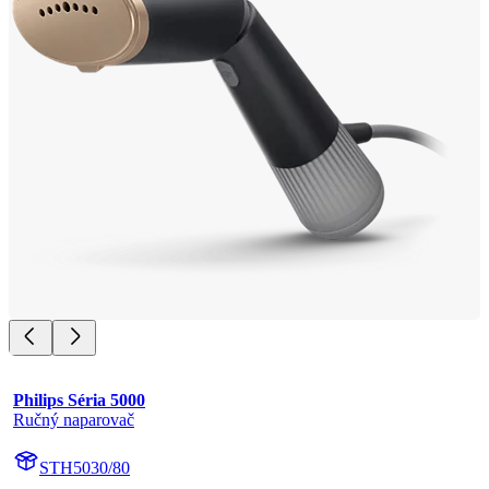
Philips Séria 5000
Ručný naparovač
STH5030/80