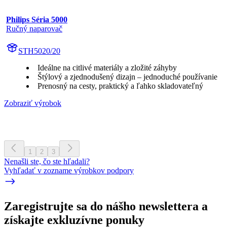
Philips Séria 5000
Ručný naparovač
STH5020/20
Ideálne na citlivé materiály a zložité záhyby
Štýlový a zjednodušený dizajn – jednoduché používanie
Prenosný na cesty, praktický a ľahko skladovateľný
Zobraziť výrobok
1
2
3
Nenašli ste, čo ste hľadali?
Vyhľadať v zozname výrobkov podpory
Zaregistrujte sa do nášho newslettera a
získajte exkluzívne ponuky