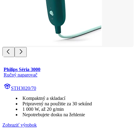
Philips Séria 3000
Ručný naparovač
STH3020/70
Kompaktný a skladací
Pripravený na použitie za 30 sekúnd
1 000 W, až 20 g/min
Nepotrebujete dosku na žehlenie
Zobraziť výrobok