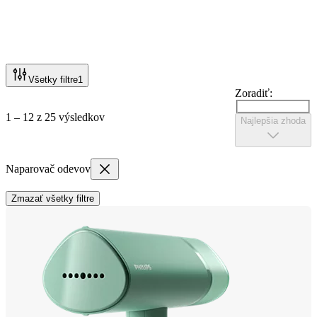
Všetky filtre
1
Zoradiť:
1 – 12 z 25 výsledkov
Najlepšia zhoda
Naparovač odevov
Zmazať všetky filtre