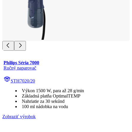
Philips Séria 7000
Ručný naparovač
STH7020/20
Výkon 1500 W, para až 28 g/min
Základná platňa OptimalTEMP
Nahriatie za 30 sekúnd
100 ml nádobka na vodu
Zobraziť výrobok