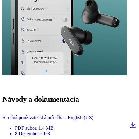
Návody a dokumentácia
Stručná používateľská príručka - English (US)
PDF
súbor
, 1.4 MB
8 December 2023