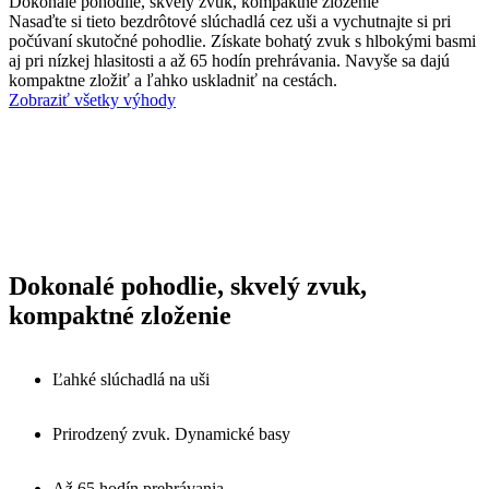
Dokonalé pohodlie, skvelý zvuk, kompaktné zloženie
Nasaďte si tieto bezdrôtové slúchadlá cez uši a vychutnajte si pri
počúvaní skutočné pohodlie. Získate bohatý zvuk s hlbokými basmi
aj pri nízkej hlasitosti a až 65 hodín prehrávania. Navyše sa dajú
kompaktne zložiť a ľahko uskladniť na cestách.
Zobraziť všetky výhody
Dokonalé pohodlie, skvelý zvuk,
kompaktné zloženie
Ľahké slúchadlá na uši
Prirodzený zvuk. Dynamické basy
Až 65 hodín prehrávania