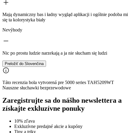
Mają dynamiczny bas i ładny wygląd aplikacji i ogólnie podoba mi
się ta kolorystyka biały
Nevýhody
Nic po prostu ludzie narzekają a ja nie słucham się ludzi
Preložiť do Slovenčina
Táto recenzia bola vytvorená pre 5000 series TAH5209WT
Nauszne słuchawki bezprzewodowe
Zaregistrujte sa do nášho newslettera a
získajte exkluzívne ponuky
10% zľava
Exkluzívne predajné akcie a kupóny
Tipy a triky