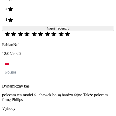
2
1
Napíš recenziu
FabianNol
12/04/2026
Polska
Dynamiczny bas
polecam ten model słuchawek bo są bardzo fajne Także polecam
firmę Philips
Výhody