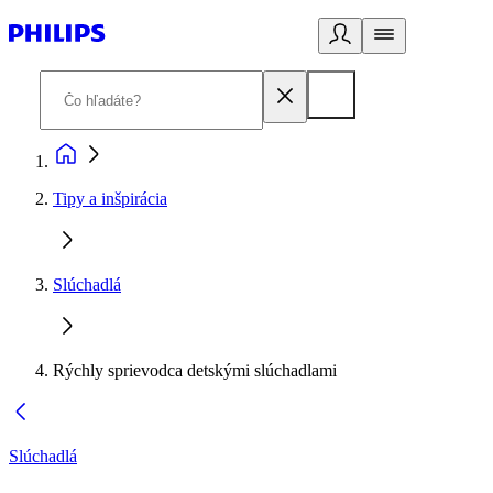
Tipy a inšpirácia
Slúchadlá
Rýchly sprievodca detskými slúchadlami
Slúchadlá