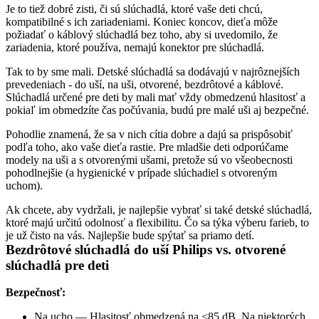
Je to tiež dobré zisti, či sú slúchadlá, ktoré vaše deti chcú, 
kompatibilné s ich zariadeniami. Koniec koncov, dieťa môže 
požiadať o káblový slúchadlá bez toho, aby si uvedomilo, že 
zariadenia, ktoré používa, nemajú konektor pre slúchadlá.
Tak to by sme mali. Detské slúchadlá sa dodávajú v najrôznejších 
prevedeniach - do uší, na uši, otvorené, bezdrôtové a káblové. 
Slúchadlá určené pre deti by mali mať vždy obmedzenú hlasitosť a 
pokiaľ im obmedzíte čas počúvania, budú pre malé uši aj bezpečné.
Pohodlie znamená, že sa v nich cítia dobre a dajú sa prispôsobiť 
podľa toho, ako vaše dieťa rastie. Pre mladšie deti odporúčame 
modely na uši a s otvorenými ušami, pretože sú vo všeobecnosti 
pohodlnejšie (a hygienické v prípade slúchadiel s otvoreným 
uchom).
Ak chcete, aby vydržali, je najlepšie vybrať si také detské slúchadlá, 
ktoré majú určitú odolnosť a flexibilitu. Čo sa týka výberu farieb, to 
je už čisto na vás. Najlepšie bude spýtať sa priamo detí.
Bezdrôtové slúchadlá do uší Philips vs. otvorené 
slúchadlá pre deti
Bezpečnosť:
Na ucho — Hlasitosť obmedzená na <85 dB. Na niektorých 