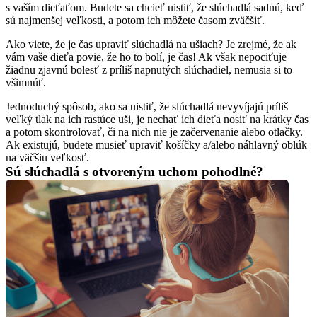
s vaším dieťaťom. Budete sa chcieť uistiť, že slúchadlá sadnú, keď 
sú najmenšej veľkosti, a potom ich môžete časom zväčšiť.
Ako viete, že je čas upraviť slúchadlá na ušiach? Je zrejmé, že ak 
vám vaše dieťa povie, že ho to bolí, je čas! Ak však nepociťuje 
žiadnu zjavnú bolesť z príliš napnutých slúchadiel, nemusia si to 
všimnúť.
Jednoduchý spôsob, ako sa uistiť, že slúchadlá nevyvíjajú príliš 
veľký tlak na ich rastúce uši, je nechať ich dieťa nosiť na krátky čas 
a potom skontrolovať, či na nich nie je začervenanie alebo otlačky. 
Ak existujú, budete musieť upraviť košíčky a/alebo náhlavný oblúk 
na väčšiu veľkosť.
Sú slúchadlá s otvoreným uchom pohodlné?