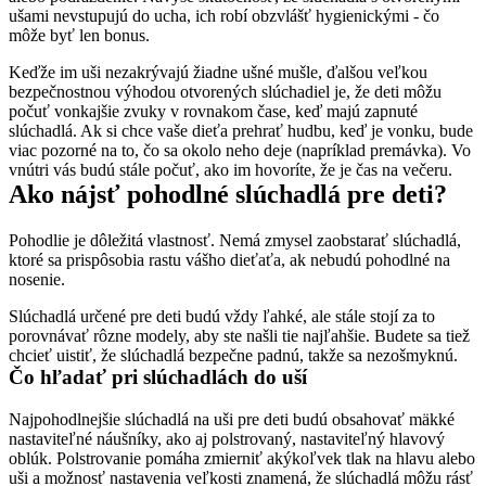
ušami nevstupujú do ucha, ich robí obzvlášť hygienickými - čo 
môže byť len bonus.
Keďže im uši nezakrývajú žiadne ušné mušle, ďalšou veľkou 
bezpečnostnou výhodou otvorených slúchadiel je, že deti môžu 
počuť vonkajšie zvuky v rovnakom čase, keď majú zapnuté 
slúchadlá. Ak si chce vaše dieťa prehrať hudbu, keď je vonku, bude 
viac pozorné na to, čo sa okolo neho deje (napríklad premávka). Vo 
vnútri vás budú stále počuť, ako im hovoríte, že je čas na večeru.
Ako nájsť pohodlné slúchadlá pre deti?
Pohodlie je dôležitá vlastnosť. Nemá zmysel zaobstarať slúchadlá, 
ktoré sa prispôsobia rastu vášho dieťaťa, ak nebudú pohodlné na 
nosenie.
Slúchadlá určené pre deti budú vždy ľahké, ale stále stojí za to 
porovnávať rôzne modely, aby ste našli tie najľahšie. Budete sa tiež 
chcieť uistiť, že slúchadlá bezpečne padnú, takže sa nezošmyknú.
Čo hľadať pri slúchadlách do uší
Najpohodlnejšie slúchadlá na uši pre deti budú obsahovať mäkké 
nastaviteľné náušníky, ako aj polstrovaný, nastaviteľný hlavový 
oblúk. Polstrovanie pomáha zmierniť akýkoľvek tlak na hlavu alebo 
uši a možnosť nastavenia veľkosti znamená, že slúchadlá môžu rásť 