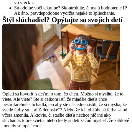
vo vrecku.
Sú odolné voči tekutine? Skontrolujte, či majú hodnotenie IP. 
Ak áno, pravdepodobne vydržia nejaké to špliechanie.
Štýl slúchadiel? Opýtajte sa svojich detí
Oplatí sa hovoriť s deťmi o tom, čo chcú. Možno si myslíte, že to 
viete. Ale viete? Ste si celkom istí, že mladšie dieťa chce 
pestrofarebné slúchadlá, len aby ste následne zistili, že si myslia, že 
svetlé farby sú „príliš detinské“? Alebo že ich obľúbená farba sa od 
včera zmenila. A ktovie, či staršie dieťa nechce nič iné ako 
slúchadlá, ktoré svietia, alebo kedy si deti začnú myslieť, že káblové 
modely sú opäť cool.