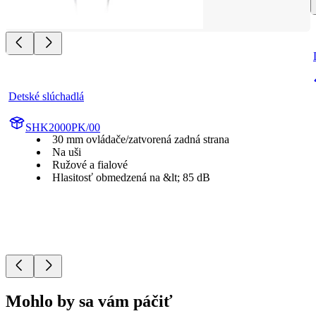
Detské slúchadlá
SHK2000PK/00
30 mm ovládače/zatvorená zadná strana
Na uši
Ružové a fialové
Hlasitosť obmedzená na &lt; 85 dB
Mohlo by sa vám páčiť