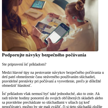
Podporujte návyky bezpečného počúvania
Ste pripravení ísť príkladom?
Medzi hlavné tipy na pestovanie návykov bezpečného počúvania u 
detí patrí obmedzenie času stráveného používaním slúchadiel, 
pravidelné prestávky pri počúvaní a vysvetlenie, prečo je dôležité 
obmedziť hlasitosť.
Ísť príkladom však nemusí byť také jednoduché, ako to znie. Ak 
radi trávite hodiny ponorení do svojich obľúbených skladieb alebo 
sa pravidelne prechádzate so slúchadlami v ušiach (aj keď 
nepočúvate), možno by ste mali zvážiť, či si tieto slúchadlá zložíte 