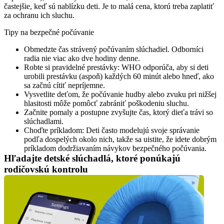
častejšie, keď sú nablízku deti. Je to malá cena, ktorú treba zaplatiť 
za ochranu ich sluchu.
Tipy na bezpečné počúvanie
Obmedzte čas strávený počúvaním slúchadiel. Odborníci 
radia nie viac ako dve hodiny denne.
Robte si pravidelné prestávky: WHO odporúča, aby si deti 
urobili prestávku (aspoň) každých 60 minút alebo hneď, ako 
sa začnú cítiť nepríjemne.
Vysvetlite deťom, že počúvanie hudby alebo zvuku pri nižšej 
hlasitosti môže pomôcť zabrániť poškodeniu sluchu.
Začnite pomaly a postupne zvyšujte čas, ktorý dieťa trávi so 
slúchadlami.
Choďte príkladom: Deti často modelujú svoje správanie 
podľa dospelých okolo nich, takže sa uistite, že idete dobrým 
príkladom dodržiavaním návykov bezpečného počúvania.
Hľadajte detské slúchadlá, ktoré ponúkajú 
rodičovskú kontrolu