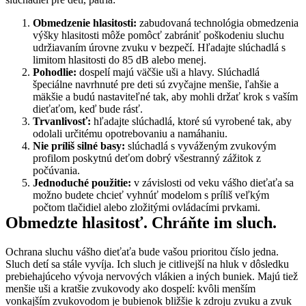
Obmedzenie hlasitosti:
 zabudovaná technológia obmedzenia 
výšky hlasitosti môže pomôcť zabrániť poškodeniu sluchu 
udržiavaním úrovne zvuku v bezpečí. Hľadajte slúchadlá s 
limitom hlasitosti do 85 dB alebo menej.
Pohodlie:
 dospelí majú väčšie uši a hlavy. Slúchadlá 
špeciálne navrhnuté pre deti sú zvyčajne menšie, ľahšie a 
mäkšie a budú nastaviteľné tak, aby mohli držať krok s vaším 
dieťaťom, keď bude rásť.
Trvanlivosť:
 hľadajte slúchadlá, ktoré sú vyrobené tak, aby 
odolali určitému opotrebovaniu a namáhaniu.
Nie príliš silné basy:
 slúchadlá s vyváženým zvukovým 
profilom poskytnú deťom dobrý všestranný zážitok z 
počúvania.
Jednoduché použitie:
 v závislosti od veku vášho dieťaťa sa 
možno budete chcieť vyhnúť modelom s príliš veľkým 
počtom tlačidiel alebo zložitými ovládacími prvkami.
Obmedzte hlasitosť. Chráňte im sluch.
Ochrana sluchu vášho dieťaťa bude vašou prioritou číslo jedna. 
Sluch detí sa stále vyvíja. Ich sluch je citlivejší na hluk v dôsledku 
prebiehajúceho vývoja nervových vlákien a iných buniek. Majú tiež 
menšie uši a kratšie zvukovody ako dospelí: kvôli menším 
vonkajším zvukovodom je bubienok bližšie k zdroju zvuku a zvuk 