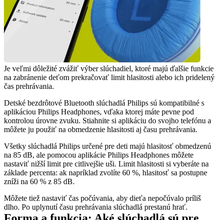
Je veľmi dôležité zvážiť výber slúchadiel, ktoré majú ďalšie funkcie 
na zabránenie deťom prekračovať limit hlasitosti alebo ich pridelený 
čas prehrávania.
Detské bezdrôtové Bluetooth slúchadlá Philips sú kompatibilné s 
aplikáciou Philips Headphones, vďaka ktorej máte pevne pod 
kontrolou úrovne zvuku. Stiahnite si aplikáciu do svojho telefónu a 
môžete ju použiť na obmedzenie hlasitosti aj času prehrávania.
Všetky slúchadlá Philips určené pre deti majú hlasitosť obmedzenú 
na 85 dB, ale pomocou aplikácie Philips Headphones môžete 
nastaviť nižší limit pre citlivejšie uši. Limit hlasitosti si vyberáte na 
základe percenta: ak napríklad zvolíte 60 %, hlasitosť sa postupne 
zníži na 60 % z 85 dB.
Môžete tiež nastaviť čas počúvania, aby dieťa nepočúvalo príliš 
dlho. Po uplynutí času prehrávania slúchadlá prestanú hrať.
Forma a funkcia: Aké slúchadlá sú pre 