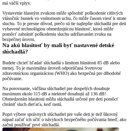
má väčší vplyv.
Vystavenie hlasným zvukom môže spôsobiť poškodenie citlivých 
vlásočníc buniek vo vnútornom uchu, čo môže časom viesť k strate 
sluchu. To je presne dôvod, prečo sú tie najlepšie slúchadlá pre deti 
vybavené technológiou obmedzujúcou hlasitosť, ktorá môže 
pomôcť zabrániť poškodeniu sluchu udržiavaním zvuku na 
bezpečnej úrovni.
Na akú hlasitosť by mali byť nastavené detské 
slúchadlá?
Budete chcieť hľadať slúchadlá s limitom hlasitosti 85 dB alebo 
menej. To je maximálna úroveň odporúčaná Svetovou 
zdravotníckou organizáciou (WHO) ako bezpečná pre dlhodobé 
počúvanie.
Na porovnanie, väčšina slúchadiel pre dospelých dosahuje 
maximum okolo 115 dB a niektoré dosahujú až 136 dB! 
Obmedzením hlasitosti môžu slúchadlá určené pre deti pomôcť 
chrániť sluch dieťaťa, keď rastú.
Popri výbere správnych slúchadiel pre vaše deti je tiež šikovný 
nápad začať ich učiť o návykoch bezpečného počúvania hneď, ako 
začnú používať prvé slúchadlá.