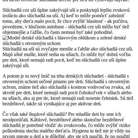
Slúchadlá cez uši úplne zakrývajú uši a poskytujú lepšiu zvukovú 
izoláciu ako slúchadlá na uši. Aj keď to môže pomôcť zabrániť 
tomu, aby dieťa malo pocit, že chce zvýšiť hlasitosť - ak počúva, 
povedzme, v hlučnom autobuse - slúchadlá cez uši môžu byť tiež 
objemnejšie a ťažšie, čo často nemusí byť také pohodlné.
Slúchadlá na uši sú zvyčajne menšie a ľahšie ako slúchadlá cez uši. 
Majú ušné mušle, ktoré sedia na ušiach, čo môže byť dobrá voľba 
pre deti, ktoré nemajú radi pocit, keď im slúchadlá cez uši úplne 
zakrývajú uši.
A potom je tu nový hráč na trhu detských slúchadiel - slúchadlá s 
otvoreným uchom určené priamo pre deti. Slúchadlá s otvoreným 
uchom, známe tiež ako slúchadlá s kostnou vodivosťou zvuku, sú 
skvelé pre deti, ktoré nemajú radi pocit čohokoľvek v ušiach alebo 
na ušiach, ako aj pre tie, ktoré nemajú radi nosenie čeleniek. Sú tiež 
bezdrôtové, takže sú vynikajúce aj pre aktívne deti.
Čo však také štuplové slúchadlá? Pre mladšie deti by sme ich 
neodporúčali. Káblové, bezdrôtové alebo skutočne bezdrôtové 
slúchadlá je potrebné vložiť do zvukovodu, čo môže zvýšiť riziko 
poškodenia sluchu malého dieťaťa. Hygiena tu tiež nie je vždy na 
prvom mieste u detí a je dôležité, aby ste ich naučili, že po použití 