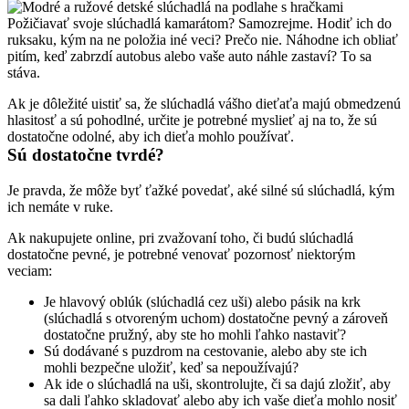
Požičiavať svoje slúchadlá kamarátom? Samozrejme. Hodiť ich do 
ruksaku, kým na ne položia iné veci? Prečo nie. Náhodne ich obliať 
pitím, keď zabrzdí autobus alebo vaše auto náhle zastaví? To sa 
stáva.
Ak je dôležité uistiť sa, že slúchadlá vášho dieťaťa majú obmedzenú 
hlasitosť a sú pohodlné, určite je potrebné myslieť aj na to, že sú 
dostatočne odolné, aby ich dieťa mohlo používať.
Sú dostatočne tvrdé?
Je pravda, že môže byť ťažké povedať, aké silné sú slúchadlá, kým 
ich nemáte v ruke.
Ak nakupujete online, pri zvažovaní toho, či budú slúchadlá 
dostatočne pevné, je potrebné venovať pozornosť niektorým 
veciam:
Je hlavový oblúk (slúchadlá cez uši) alebo pásik na krk 
(slúchadlá s otvoreným uchom) dostatočne pevný a zároveň 
dostatočne pružný, aby ste ho mohli ľahko nastaviť?
Sú dodávané s puzdrom na cestovanie, alebo aby ste ich 
mohli bezpečne uložiť, keď sa nepoužívajú?
Ak ide o slúchadlá na uši, skontrolujte, či sa dajú zložiť, aby 
sa dali ľahko skladovať alebo aby ich vaše dieťa mohlo nosiť 