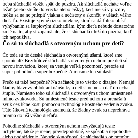
treba slúchadlá vložiť späť do puzdra. Ak slúchadlá necháte voľne 
ležať (alebo strčíte do vrecka alebo tašky), keď nie sú v puzdre, 
môžu sa na ne prilepiť vlákna a nečistoty a skončiť v ušiach vášho 
dieťaťa. Existuje zjavné riziko infekcie, ktoré sa dá ľahko obísť 
vyhýbaním sa štuplovým slúchadlám, kým dieťa nebude dostatočne 
zrelé na to, aby si zapamätalo, že si slúchadlá uloží do puzdra, keď 
ich nepoužíva.
Čo sú to slúchadlá s otvoreným uchom pre deti?
Čo teda sú tie detské slúchadlá s otvorenými ušami, ktoré sme 
spomínali? Bezdrôtové slúchadlá s otvoreným uchom pre deti sú 
novou inováciou, ktorej sa venuje veľká pozornosť, pretože sú 
super pohodlné a super bezpečné. A musíme len súhlasiť.
Prečo sú také bezpečné? Na začiatok je to všetko o dizajne. Nemajú 
žiadny hlavový oblúk ani náušníky a deti si nemusia dať do ucha 
štuple. Namiesto toho sú slúchadlá s otvoreným uchom umiestnené 
mimo zvukovodu. Sú umiestnené tesne pred uchom a prenášajú 
zvuk cez lícne kosti pomocou technológie kostného vedenia zvuku. 
Táto šikovná technológia znamená, že žiadny zvuk sa neprehráva 
priamo do uší vášho dieťaťa.
Pohodlné slúchadlá s otvoreným uchom nevyžadujú tesné 
uchytenie, takže je menej pravdepodobné, že spôsobia nepohodlie 
alebo podráždenie. Navyše skutočnosť, že slúchadlá s otvorenými 