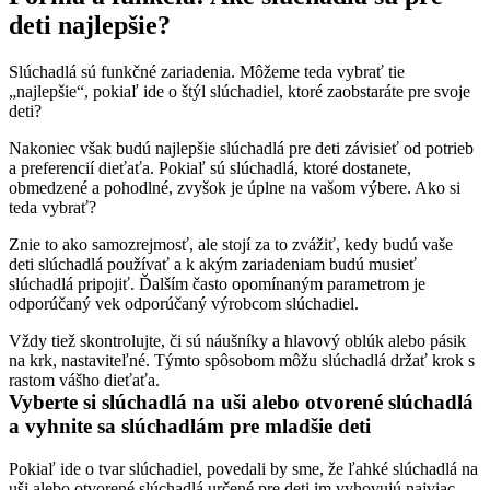
deti najlepšie?
Slúchadlá sú funkčné zariadenia. Môžeme teda vybrať tie 
„najlepšie“, pokiaľ ide o štýl slúchadiel, ktoré zaobstaráte pre svoje 
deti?
Nakoniec však budú najlepšie slúchadlá pre deti závisieť od potrieb 
a preferencií dieťaťa. Pokiaľ sú slúchadlá, ktoré dostanete, 
obmedzené a pohodlné, zvyšok je úplne na vašom výbere. Ako si 
teda vybrať?
Znie to ako samozrejmosť, ale stojí za to zvážiť, kedy budú vaše 
deti slúchadlá používať a k akým zariadeniam budú musieť 
slúchadlá pripojiť. Ďalším často opomínaným parametrom je 
odporúčaný vek odporúčaný výrobcom slúchadiel.
Vždy tiež skontrolujte, či sú náušníky a hlavový oblúk alebo pásik 
na krk, nastaviteľné. Týmto spôsobom môžu slúchadlá držať krok s 
rastom vášho dieťaťa.
Vyberte si slúchadlá na uši alebo otvorené slúchadlá 
a vyhnite sa slúchadlám pre mladšie deti
Pokiaľ ide o tvar slúchadiel, povedali by sme, že ľahké slúchadlá na 
uši alebo otvorené slúchadlá určené pre deti im vyhovujú najviac.