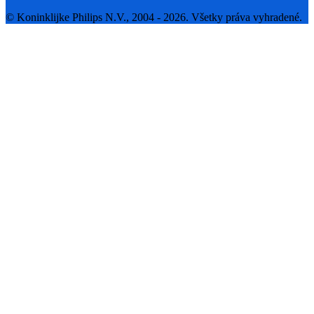
© Koninklijke Philips N.V., 2004 - 2026. Všetky práva vyhradené.