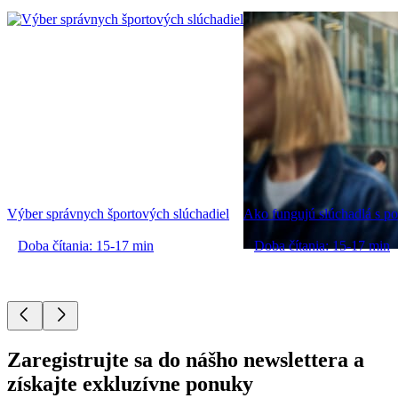
Výber správnych športových slúchadiel
Ako fungujú slúchadlá s po
Doba čítania: 15-17 min
Doba čítania: 15-17 min
Zaregistrujte sa do nášho newslettera a
získajte exkluzívne ponuky