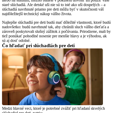
alebo na štúdium, možno budete v pokušení dovoliť im použiť vaše 
staré slúchadlá. Ale detské uši nie sú to isté ako uši dospelých – a 
slúchadlá navrhnuté priamo pre deti môžu byť v skutočnosti váš 
najdôležitejší technický nákup vášho života.
Najlepšie slúchadlá pre deti budú mať dôležité vlastnosti, ktoré budú 
nadovšetko: budú navrhnuté tak, aby chránili sluch vášho dieťaťa a 
zároveň poskytovali slušný zážitok z počúvania. Prirodzene, mali by 
tiež ponúkať pohodlné nosenie pre menšie hlavy a je výhodou, ak 
sú aj dosť odolné.
Čo hľadať pri slúchadlách pre deti
Medzi hlavné veci, ktoré je potrebné zvážiť pri hľadaní skvelých 
slúchadiel pre deti, patria: