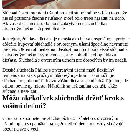
Slúchadlá s otvorenými ušami pre deti sú pohodlné vďaka tomu, že 
nie sú potrebné žiadne náušníky, ktoré bolo treba nasadiť na ucho. 
Ak vaše dieťa nemá rado pocit zakrytých uší, slúchadlá s 
otvorenými ušami sú preň ideálne.
Je zrejmé, že hlava dieťaťa je menšia ako hlava dospelého, a preto je 
dôležité kupovať slúchadlá s otvorenými ušami špeciálne navrhnuté 
pre deti. Okrem obmedzenia hlasitosti na 85 dB sú detské slúchadlá 
s otvorenými ušami vyrobené tak, aby pohodlne obopli hlavu 
dieťaťa. Slúchadlá s otvoreným uchom pre dospelých by im padali.
Detské slúchadlá Philips s otvorenými ušami majú flexibilný 
remienok na krk s pružným titánovým jadrom. To umožňuje 
slúchadlám „obopnúť“ hlavu vášho dieťaťa - budú držať jemne, ale 
oritom pevne na mieste. Nákrčník sa tiež zapína cez uši, takže 
slúchadlá neskĺznu.
Môžu akékoľvek slúchadlá držať krok s 
vašimi deťmi?
Či už sa rozhodnete pre slúchadlách do uší alebo s otvorenými 
ušami, oplatí sa pamätať na to, že deti sú deti a nie vždy si dávajú 
pozor na svoje veci.