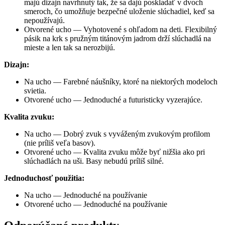
majú dizajn navrhnutý tak, že sa dajú poskladať v dvoch 
smeroch, čo umožňuje bezpečné uloženie slúchadiel, keď sa 
nepoužívajú.
Otvorené ucho — Vyhotovené s ohľadom na deti. Flexibilný 
pásik na krk s pružným titánovým jadrom drží slúchadlá na 
mieste a len tak sa nerozbijú.
Dizajn:
Na ucho — Farebné náušníky, ktoré na niektorých modeloch 
svietia.
Otvorené ucho — Jednoduché a futuristicky vyzerajúce.
Kvalita zvuku:
Na ucho — Dobrý zvuk s vyváženým zvukovým profilom 
(nie príliš veľa basov).
Otvorené ucho — Kvalita zvuku môže byť nižšia ako pri 
slúchadlách na uši. Basy nebudú príliš silné.
Jednoduchosť použitia:
Na ucho — Jednoduché na používanie
Otvorené ucho — Jednoduché na používanie