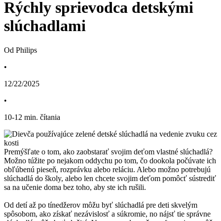
Rýchly sprievodca detskými
slúchadlami
Od Philips
•
12/22/2025
•
10
-
12
min. čítania
Premýšľate o tom, ako zaobstarať svojim deťom vlastné slúchadlá? 
Možno túžite po nejakom oddychu po tom, čo dookola počúvate ich 
obľúbenú pieseň, rozprávku alebo reláciu. Alebo možno potrebujú 
slúchadlá do školy, alebo len chcete svojim deťom pomôcť sústrediť 
sa na učenie doma bez toho, aby ste ich rušili.
Od detí až po tínedžerov môžu byť slúchadlá pre deti skvelým 
spôsobom, ako získať nezávislosť a súkromie, no nájsť tie správne 