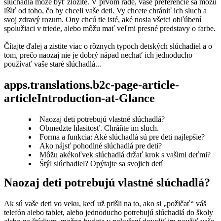
slúchadlá môže byť zložité. V prvom rade, vaše preferencie sa môžu 
líšiť od toho, čo by chceli vaše deti. Vy chcete chrániť ich sluch a 
svoj zdravý rozum. Ony chcú tie isté, aké nosia všetci obľúbení 
spolužiaci v triede, alebo môžu mať veľmi presné predstavy o farbe.
Čítajte ďalej a zistite viac o rôznych typoch detských slúchadiel a o 
tom, prečo naozaj nie je dobrý nápad nechať ich jednoducho 
používať vaše staré slúchadlá...
apps.translations.b2c-page-article-
articleIntroduction-at-Glance
Naozaj deti potrebujú vlastné slúchadlá?
Obmedzte hlasitosť. Chráňte im sluch.
Forma a funkcia: Aké slúchadlá sú pre deti najlepšie?
Ako nájsť pohodlné slúchadlá pre deti?
Môžu akékoľvek slúchadlá držať krok s vašimi deťmi?
Štýl slúchadiel? Opýtajte sa svojich detí
Naozaj deti potrebujú vlastné slúchadlá?
Ak sú vaše deti vo veku, keď už prišli na to, ako si „požičať“ váš 
telefón alebo tablet, alebo jednoducho potrebujú slúchadlá do školy 