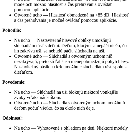
modeloch možno hlasitosť a čas prehrávania ovládať 
pomocou aplikácie. 
Otvorené ucho — Hlasitosť obmedzená na <85 dB. Hlasitosť 
a čas prehrávania je možné ovládať pomocou aplikácie.
Pohodlie:
Na ucho — Nastaviteľné hlavové oblúky umožňujú 
slúchadlám rásť s deťmi. Deťom, ktorým sa nepáči niečo, čo 
im zakrýva uši, sa nebudú páčiť slúchadlá na uši.
Otvorené ucho — Slúchadlá s otvoreným uchom nič 
nezakrývajú, preto sú ľahšie a menej obmedzujú pohyb hlavy. 
Nastaviteľný pásik na krk umožňuje slúchadlám rásť spolu s 
dieťaťom.
Povedomie:
Na ucho — Slúchadlá na uši blokujú niektoré vonkajšie 
zvuky vďaka náušníkom.
Otvorené ucho — Slúchadlá s otvoreným uchom umožňujú 
deťom počuť všetko, čo sa okolo nich deje.
Odolnosť:
Na ucho — Vyhotovené s ohľadom na deti. Niektoré modely 