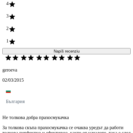
4
3
2
1
Napíš recenziu
geroeva
02/03/2015
България
Не толкова добра прахосмукачка
За толкова скъпа прахосмукачка се очаква уредът да работи
толкова перфектно и ефективно, както от началото, така е след