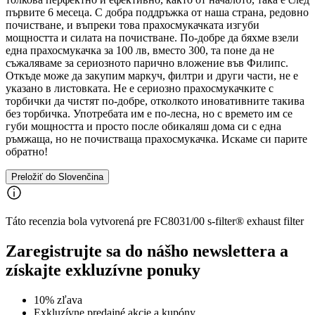
първите 6 месеца. С добра поддръжка от наша страна, редовно
почистване, и въпреки това прахосмукачката изгуби
мощността и силата на почистване. По-добре да бяхме взели
една прахосмукачка за 100 лв, вместо 300, та поне да не
съжаляваме за сериозното парично вложение във Филипс.
Откъде може да закупим маркуч, филтри и други части, не е
указано в листовката. Не е сериозно прахосмукачките с
торбички да чистят по-добре, отколкото иновативните такива
без торбичка. Употребата им е по-лесна, но с времето им се
губи мощността и просто после обикаляш дома си с една
ръмжаща, но не почистваща прахосмукачка. Искаме си парите
обратно!
Preložiť do Slovenčina
Táto recenzia bola vytvorená pre FC8031/00 s-filter® exhaust filter
Zaregistrujte sa do nášho newslettera a
získajte exkluzívne ponuky
10% zľava
Exkluzívne predajné akcie a kupóny