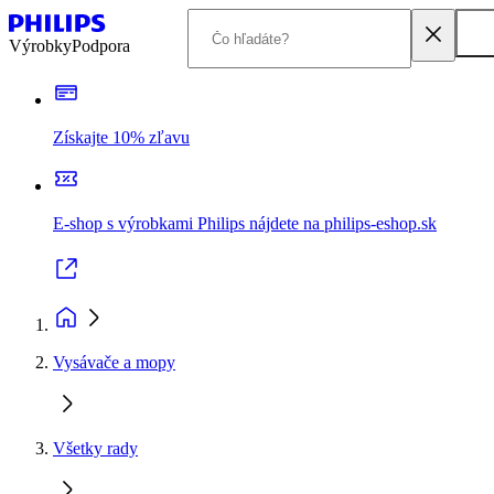
Výrobky
Podpora
Získajte 10% zľavu
E-shop s výrobkami Philips nájdete na philips-eshop.sk
Vysávače a mopy
Všetky rady