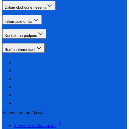
Ďalšie obchodné riešenia
Informácie o nás
Kontakt na podporu
Buďte informovaní
Vyberte krajinu / jazyk
Slovensko / Slovenčina