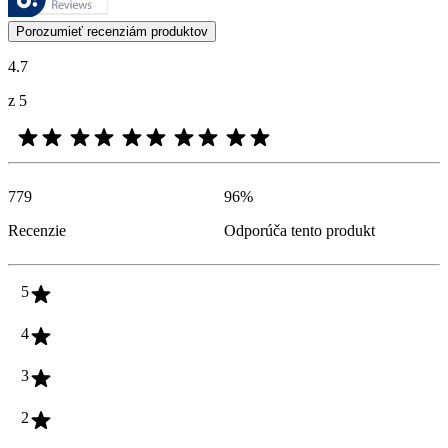
Zákaznícke recenzie vo forme hodnotenia produktu a hviezdičiek sú u
Porozumieť recenziám produktov
4.7
z 5
779
96
%
Recenzie
Odporúča tento produkt
5
4
3
2