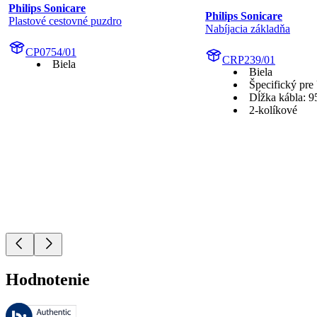
Philips Sonicare
Philips Sonicare
Plastové cestovné puzdro
Nabíjacia základňa
CP0754/01
CRP239/01
Biela
Biela
Špecifický pr
Dĺžka kábla: 9
2-kolíkové
Hodnotenie
Tieto recenzie spravuje Bazaarvoice a sú v súlade so Zásadami auten