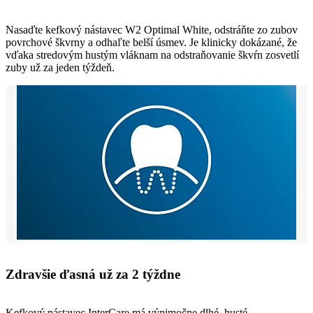
Nasaďte kefkový nástavec W2 Optimal White, odstráňte zo zubov
povrchové škvrny a odhaľte belší úsmev. Je klinicky dokázané, že
vďaka stredovým hustým vláknam na odstraňovanie škvŕn zosvetlí
zuby už za jeden týždeň.
Zdravšie ďasná už za 2 týždne
Kefkový nástavec InterCare má výnimočne dlhé, husté