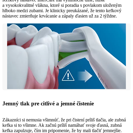
a vysokokvalitné vlákna, ktoré si poradia s povlakom uloženým
hlboko medzi zubami. Je klinicky preukázané, že tento kefkový
nástavec zmierňuje krvácanie a zápaly ďasien už za 2 týždne.
Jemný tlak pre citlivé a jemné čistenie
Zákazníci si nemusia všimnúť, že pri čistení príliš tlačia, ale zubná
kefka si to všimne. Ak začnú príliš namáhať svoje ďasná, zubná
kefka zapulzuje, čím im pripomenie, že by mali tlačiť jemnejšie.