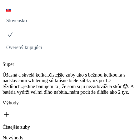
Slovensko
Overený kupujúci
Super
Úžasná a skvelá kefka..čistejšie zuby ako s bežnou kefkou..a s
nadstavcami whitening sú krásne biele zúbky už po 1-2
týždňoch..jedine banujem to , že som si ju nezadovážila skôr 😊. A
batéria vydrží veľmi dlho nabitia..mám pocit že dlhšie ako 2 tyz.
Výhody
Čistejšie zuby
Nevýhody