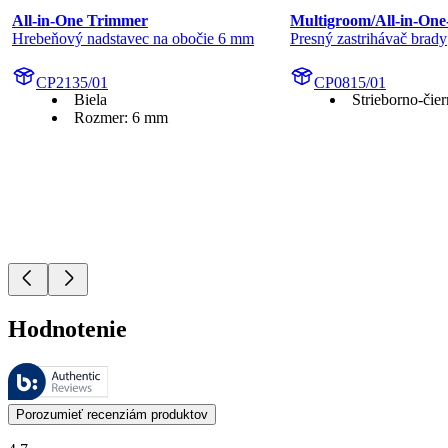
All-in-One Trimmer
Multigroom/All-in-On
Hrebeňový nadstavec na obočie 6 mm
Presný zastrihávač brady
CP2135/01
CP0815/01
Biela
Strieborno-čie
Rozmer: 6 mm
Hodnotenie
Tieto recenzie spravuje Bazaarvoice a sú v súlade so Zásadami auten
Zákaznícke recenzie vo forme hodnotenia produktu a hviezdičiek sú u
Porozumieť recenziám produktov