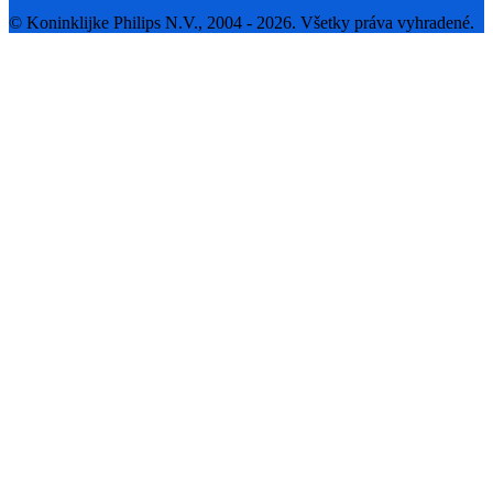
© Koninklijke Philips N.V., 2004 - 2026. Všetky práva vyhradené.