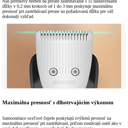
Náš prémiový hrebeň na presné zastrihávanie s 11 nastaveniami
dĺžky v 0,2 mm krokoch od 1 do 3 mm poskytuje maximálnu
presnosť pri zastrihávaní presne na požadovanú dĺžku pre váš
dokonalý vzhľad.
Maximálna presnosť s dlhotrvajúcim výkonom
Samoostriace oceľové čepele poskytujú zvýšenú pevnosť na
maximálnu presnosť pri zastrihávaní, pričom zostávajú ostré ako v