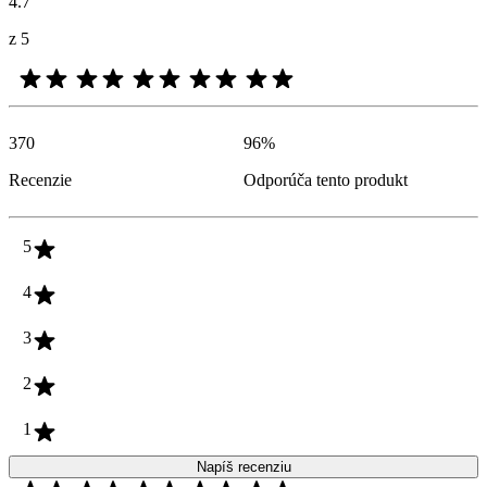
4.7
z 5
370
96
%
Recenzie
Odporúča tento produkt
5
4
3
2
1
Napíš recenziu