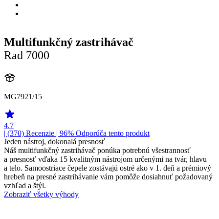
Multifunkčný zastrihávač
Rad 7000
MG7921/15
4.7
| (370)
Recenzie
| 96% Odporúča tento produkt
Jeden nástroj, dokonalá presnosť
Náš multifunkčný zastrihávač ponúka potrebnú všestrannosť
a presnosť vďaka 15 kvalitným nástrojom určenými na tvár, hlavu
a telo. Samoostriace čepele zostávajú ostré ako v 1. deň a prémiový
hrebeň na presné zastrihávanie vám pomôže dosiahnuť požadovaný
vzhľad a štýl.
Zobraziť všetky výhody