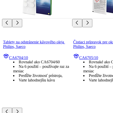
Tablety na odstránenie kávového oleja 
Čistiaci prípravok pre ok
Philips, Saeco
Philips, Saeco
CA6704/10
CA6705/10
Rovnaké ako CA6704/60
Rovnaké ako 
Na 6 použití – používajte raz za
Na 6 použití – 
mesiac
mesiac
Predĺžte životnosť prístroja,
Predĺžte životno
Varte lahodnejšiu kávu
Varte lahodnej