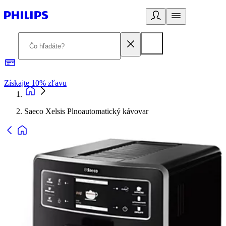
Získajte 10% zľavu
E
Saeco Xelsis Plnoautomatický kávovar