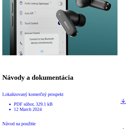
Návody a dokumentácia
Lokalizovaný komerčný prospekt
PDF
súbor
, 329.1 kB
12 March 2024
Návod na použitie