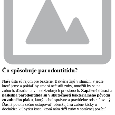
Čo spôsobuje parodontitídu?
Naše ústa sú rajom pre baktérie. Baktérie žijú v slinách, v jedle, 
ktoré jeme a pokiaľ by sme si nečistili zuby, množili by sa na 
zuboch, ďasnách a v medzizubných priestoroch. 
Zapálené ďasná a 
následná parodontitída sú v skutočnosti bakteriálneho pôvodu 
zo zubného plaku
, ktorý nebol správne a pravidelne odstraňovaný. 
Ďasná potom začnú ustupovať, obnažujú sa zubné kŕčky a 
dochádza k úbytku kosti, ktorá nám drží zuby v správnej pozícií. 