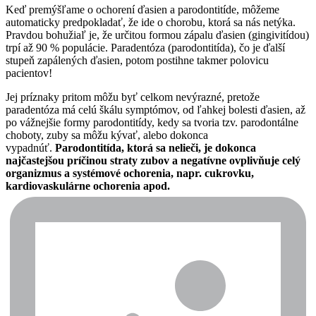
Keď premýšľame o ochorení ďasien a parodontitíde, môžeme 
automaticky predpokladať, že ide o chorobu, ktorá sa nás netýka. 
Pravdou bohužiaľ je, že určitou formou zápalu ďasien (gingivitídou) 
trpí až 90 % populácie. Paradentóza (parodontitída), čo je ďalší 
stupeň zapálených ďasien, potom postihne takmer polovicu 
pacientov!
Jej príznaky pritom môžu byť celkom nevýrazné, pretože 
paradentóza má celú škálu symptómov, od ľahkej bolesti ďasien, až 
po vážnejšie formy parodontitídy, kedy sa tvoria tzv. parodontálne 
choboty, zuby sa môžu kývať, alebo dokonca 
vypadnúť. 
Parodontitída, ktorá sa nelieči, je dokonca 
najčastejšou príčinou straty zubov a negatívne ovplivňuje celý 
organizmus a systémové ochorenia, napr. cukrovku, 
kardiovaskulárne ochorenia apod.