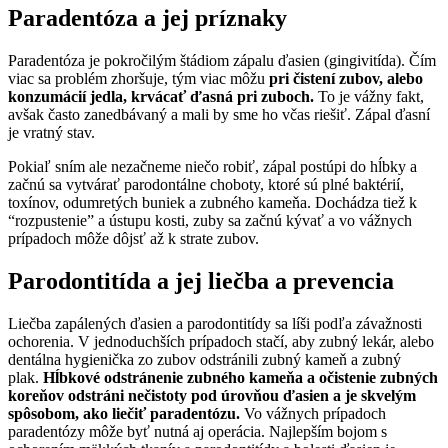
Paradentóza a jej príznaky
Paradentóza je pokročilým štádiom zápalu ďasien (gingivitída). Čím 
viac sa problém zhoršuje, tým viac môžu 
pri čistení zubov, alebo 
konzumácií jedla, krvácať ďasná pri zuboch.
 To je vážny fakt, 
avšak často zanedbávaný a mali by sme ho včas riešiť. Zápal ďasní 
je vratný stav.
Pokiaľ sním ale nezačneme niečo robiť, zápal postúpi do hĺbky a 
začnú sa vytvárať parodontálne choboty, ktoré sú plné baktérií, 
toxínov, odumretých buniek a zubného kameňa. Dochádza tiež k 
“rozpustenie” a ústupu kosti, zuby sa začnú kývať a vo vážnych 
prípadoch môže dôjsť až k strate zubov.
Parodontitída a jej liečba a prevencia
Liečba zapálených ďasien a parodontitídy sa líši podľa závažnosti 
ochorenia. V jednoduchších prípadoch stačí, aby zubný lekár, alebo 
dentálna hygienička zo zubov odstránili zubný kameň a zubný 
plak. 
Hĺbkové odstránenie zubného kameňa a očistenie zubných 
koreňov odstráni nečistoty pod úrovňou ďasien a je skvelým 
spôsobom, ako liečiť paradentózu.
 Vo vážnych prípadoch 
paradentózy môže byť nutná aj operácia. Najlepším bojom s 