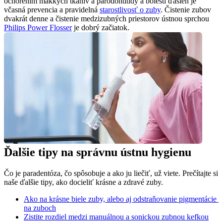
ochorením mäkkých tkanív a parodontitídy a bolesti ďasien je 
včasná prevencia a pravidelná 
starostlivosť o zuby
. Čistenie zubov 
dvakrát denne a čistenie medzizubných priestorov ústnou sprchou 
Philips Power Flosser
 je dobrý začiatok.
Ďalšie tipy na správnu ústnu hygienu
Čo je paradentóza, čo spôsobuje a ako ju liečiť, už viete. Prečítajte si 
naše ďalšie tipy, ako docieliť krásne a zdravé zuby.
Ako na krásne biele zuby, alebo aj odstraňovanie pigmentácie 
na zuboch
Zistite rozdiel medzi manuálnou a sonickou zubnou kefkou