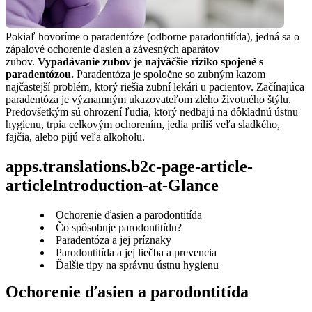
Pokiaľ hovoríme o paradentóze (odborne paradontitída), jedná sa o 
zápalové ochorenie ďasien a závesných aparátov 
zubov. 
Vypadávanie zubov je najväčšie riziko spojené s 
paradentózou.
 Paradentóza je spoločne so zubným kazom 
najčastejší problém, ktorý riešia zubní lekári u pacientov. Začínajúca 
paradentóza je významným ukazovateľom zlého životného štýlu. 
Predovšetkým sú ohrození ľudia, ktorý nedbajú na dôkladnú ústnu 
hygienu, trpia celkovým ochorením, jedia príliš veľa sladkého, 
fajčia, alebo pijú veľa alkoholu.
apps.translations.b2c-page-article-
articleIntroduction-at-Glance
Ochorenie ďasien a parodontitída
Čo spôsobuje parodontitídu?
Paradentóza a jej príznaky
Parodontitída a jej liečba a prevencia
Ďalšie tipy na správnu ústnu hygienu
Ochorenie ďasien a parodontitída