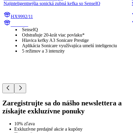
Najinteligentnejšia sonická zubná kefka so SenseIQ
HX9992/11
HX999C
SenseIQ
Odstraňuje 20-krát viac povlaku*
Hlavica kefky A3 Sonicare Prestige
Aplikácia Sonicare využívajúca umelú inteligenciu
5 režimov a 3 intenzity
Zaregistrujte sa do nášho newslettera a
získajte exkluzívne ponuky
10% zľava
Exkluzívne predajné akcie a kupóny