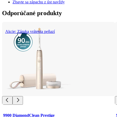
Zbavte sa zápachu z úst navždy
Odporúčané produkty
Akcie: Záruka vrátenia peňazí
9900 DiamondClean Prestige 