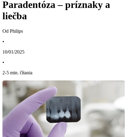
Paradentóza – príznaky a
liečba
Od Philips
•
10/01/2025
•
2
-
5
min. čítania