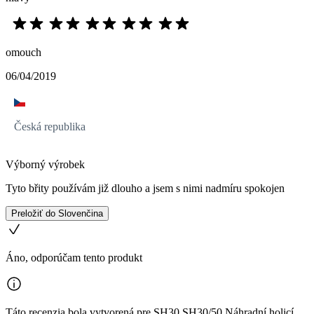
omouch
06/04/2019
Česká republika
Výborný výrobek
Tyto břity používám již dlouho a jsem s nimi nadmíru spokojen
Preložiť do Slovenčina
Áno, odporúčam tento produkt
Táto recenzia bola vytvorená pre SH30 SH30/50 Náhradní holicí