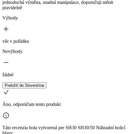
jednoduchá výměna, snadná manipulace, doporučuji měnit
pravidelně
Výhody
vše v pořádku
Nevýhody
žádné
Preložiť do Slovenčina
Áno, odporúčam tento produkt
Táto recenzia bola vytvorená pre SH30 SH30/50 Náhradní holicí
hlavy