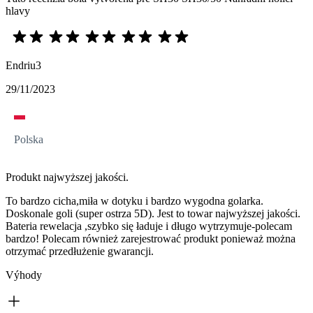
hlavy
Endriu3
29/11/2023
Polska
Produkt najwyższej jakości.
To bardzo cicha,miła w dotyku i bardzo wygodna golarka.
Doskonale goli (super ostrza 5D). Jest to towar najwyższej jakości.
Bateria rewelacja ,szybko się ładuje i długo wytrzymuje-polecam
bardzo! Polecam również zarejestrować produkt ponieważ można
otrzymać przedłużenie gwarancji.
Výhody