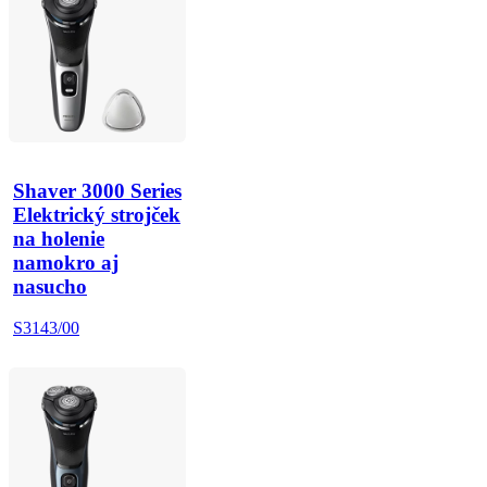
Shaver 3000 Series
Elektrický strojček
na holenie
namokro aj
nasucho
S3143/00