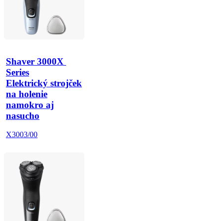
Shaver 3000X 
Series
Elektrický strojček
na holenie
namokro aj
nasucho
X3003/00