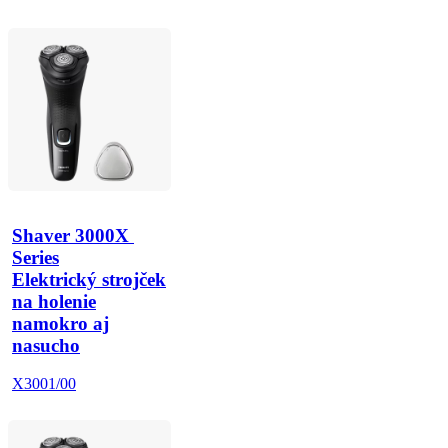
Shaver 3000X 
Series
Elektrický strojček
na holenie
namokro aj
nasucho
X3001/00