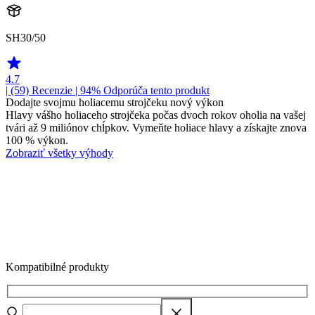
SH30/50
4.7
| (59)
Recenzie
| 94% Odporúča tento produkt
Dodajte svojmu holiacemu strojčeku nový výkon
Hlavy vášho holiaceho strojčeka počas dvoch rokov oholia na vašej
tvári až 9 miliónov chĺpkov. Vymeňte holiace hlavy a získajte znova
100 % výkon.
Zobraziť všetky výhody
Kompatibilné produkty