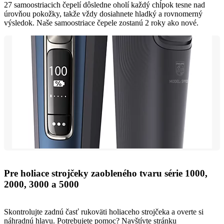
27 samoostriacich čepelí dôsledne oholí každý chĺpok tesne nad
úrovňou pokožky, takže vždy dosiahnete hladký a rovnomerný
výsledok. Naše samoostriace čepele zostanú 2 roky ako nové.
Pre holiace strojčeky zaobleného tvaru série 1000,
2000, 3000 a 5000
Skontrolujte zadnú časť rukoväti holiaceho strojčeka a overte si
náhradnú hlavu. Potrebujete pomoc? Navštívte stránku