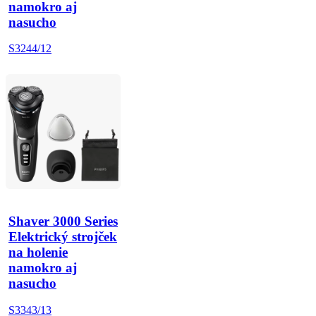
namokro aj
nasucho
S3244/12
Shaver 3000 Series
Elektrický strojček
na holenie
namokro aj
nasucho
S3343/13