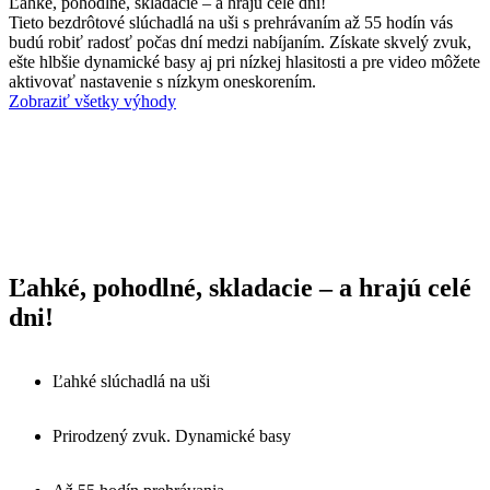
Ľahké, pohodlné, skladacie – a hrajú celé dni!
Tieto bezdrôtové slúchadlá na uši s prehrávaním až 55 hodín vás
budú robiť radosť počas dní medzi nabíjaním. Získate skvelý zvuk,
ešte hlbšie dynamické basy aj pri nízkej hlasitosti a pre video môžete
aktivovať nastavenie s nízkym oneskorením.
Zobraziť všetky výhody
Ľahké, pohodlné, skladacie – a hrajú celé
dni!
Ľahké slúchadlá na uši
Prirodzený zvuk. Dynamické basy