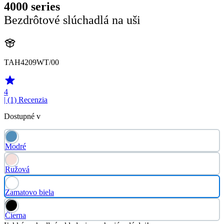
4000 series
Bezdrôtové slúchadlá na uši
TAH4209WT/00
4
| (1)
Recenzia
Dostupné v
Modré
Ružová
Zamatovo biela
Čierna