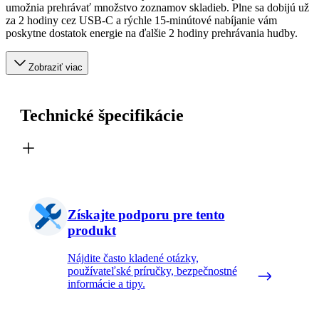
umožnia prehrávať množstvo zoznamov skladieb. Plne sa dobijú už
za 2 hodiny cez USB-C a rýchle 15-minútové nabíjanie vám
poskytne dostatok energie na ďalšie 2 hodiny prehrávania hudby.
Zobraziť viac
Technické špecifikácie
Získajte podporu pre tento
produkt
Nájdite často kladené otázky,
používateľské príručky, bezpečnostné
informácie a tipy.