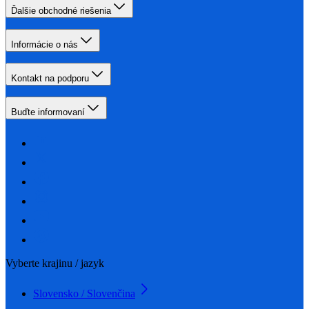
Ďalšie obchodné riešenia
Informácie o nás
Kontakt na podporu
Buďte informovaní
Vyberte krajinu / jazyk
Slovensko / Slovenčina