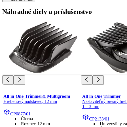
Náhradné diely a príslušenstvo
All-in-One-Trimmer& Multigroom
All-in-One Trimmer
Hrebeňový nadstavec, 12 mm
Nastaviteľný presný hre
1 – 3 mm
CP0877/01
Čierna
CP2133/01
Rozmer: 12 mm
Univerzálny za