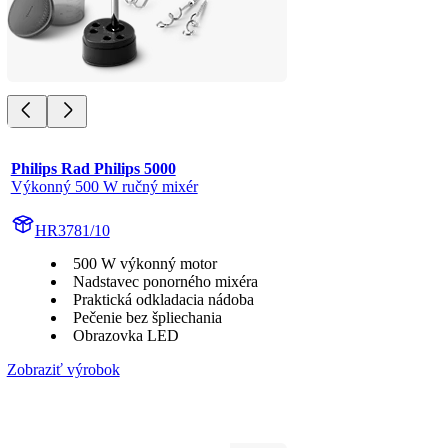
Philips Rad Philips 5000
Výkonný 500 W ručný mixér
HR3781/10
500 W výkonný motor
Nadstavec ponorného mixéra
Praktická odkladacia nádoba
Pečenie bez špliechania
Obrazovka LED
Zobraziť výrobok