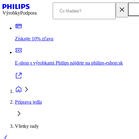
Výrobky
Podpora
Získajte 10% zľavu
E-shop s výrobkami Philips nájdete na philips-eshop.sk
Príprava jedla
Všetky rady