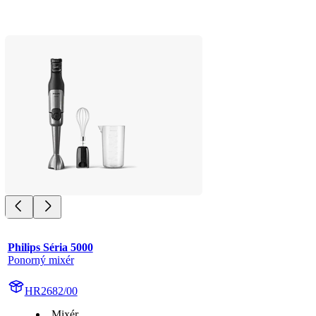
Philips Séria 5000
Ponorný mixér
HR2682/00
Mixér