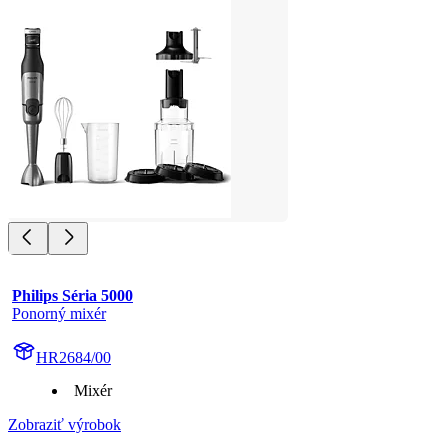
Philips Séria 5000
Ponorný mixér
HR2684/00
Mixér
Zobraziť výrobok