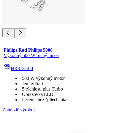
Philips Rad Philips 5000
Výkonný 500 W ručný mixér
HR3781/00
500 W výkonný motor
Jemný štart
5 rýchlostí plus Turbo
Obrazovka LED
Pečenie bez špliechania
Zobraziť výrobok