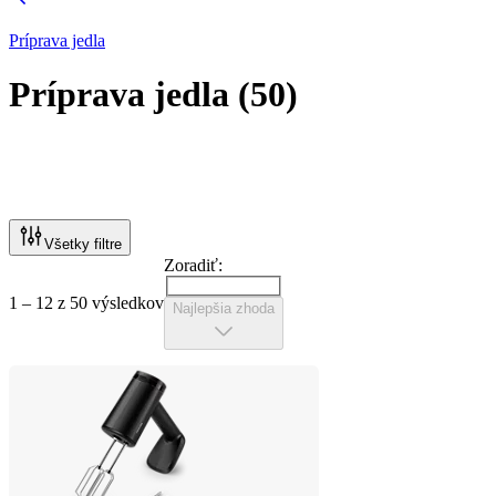
Príprava jedla
Príprava jedla
(
50
)
Všetky filtre
Zoradiť:
1 – 12 z 50 výsledkov
Najlepšia zhoda