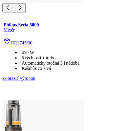
Philips Séria 5000
Mixér
HR3745/00
450 W
5 rýchlostí + turbo
Automaticky otočná 3 l nádoba
Kašmírovo-sivá
Zobraziť výrobok