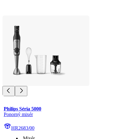
Philips Séria 5000
Ponorný mixér
HR2683/00
Mixér