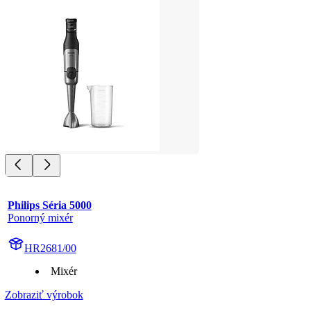
Philips Séria 5000
Ponorný mixér
HR2681/00
Mixér
Zobraziť výrobok