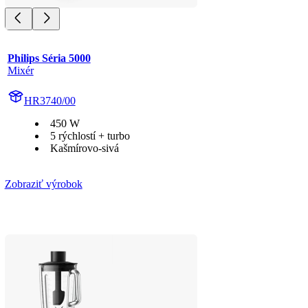
Philips Séria 5000
Mixér
HR3740/00
450 W
5 rýchlostí + turbo
Kašmírovo-sivá
Zobraziť výrobok