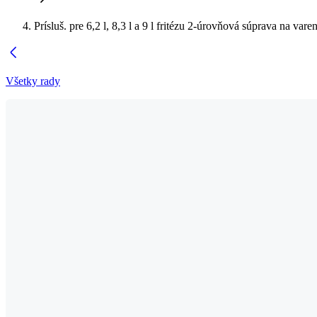
Prísluš. pre 6,2 l, 8,3 l a 9 l fritézu 2-úrovňová súprava na vare
Všetky rady