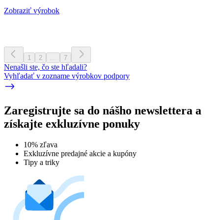
Zobraziť výrobok
1
2
...
7
Nenašli ste, čo ste hľadali?
Vyhľadať v zozname výrobkov podpory
Zaregistrujte sa do nášho newslettera a
získajte exkluzívne ponuky
10% zľava
Exkluzívne predajné akcie a kupóny
Tipy a triky