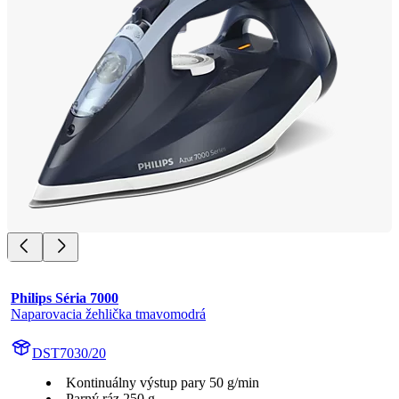
Philips Séria 7000
Naparovacia žehlička tmavomodrá
DST7030/20
Kontinuálny výstup pary 50 g/min
Parný ráz 250 g