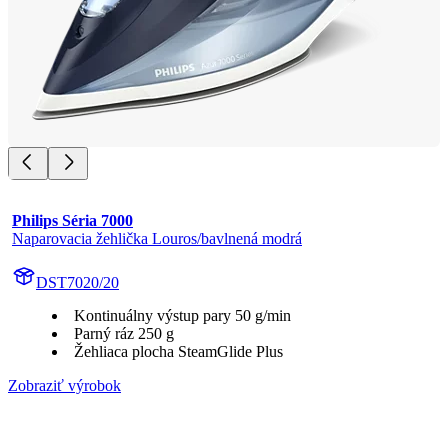
Philips Séria 7000
Naparovacia žehlička Louros/bavlnená modrá
DST7020/20
Kontinuálny výstup pary 50 g/min
Parný ráz 250 g
Žehliaca plocha SteamGlide Plus
Zobraziť výrobok