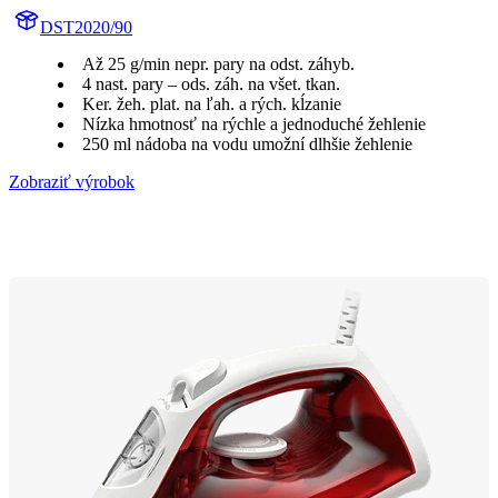
DST2020/90
Až 25 g/min nepr. pary na odst. záhyb.
4 nast. pary – ods. záh. na všet. tkan.
Ker. žeh. plat. na ľah. a rých. kĺzanie
Nízka hmotnosť na rýchle a jednoduché žehlenie
250 ml nádoba na vodu umožní dlhšie žehlenie
Zobraziť výrobok