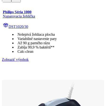
Philips Séria 1000
Naparovacia žehlička
DST1020/30
Nelepivá žehliaca plocha
Variabilné nastavenie pary
Až 90 g parného rázu
Zabíja 99,9 % baktérií**
Calc-clean
Zobraziť výrobok