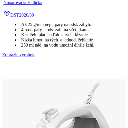
Naparovacia žehlička
DST2020/30
Až 25 g/min nepr. pary na odst. záhyb.
4 nast. pary – ods. záh. na všet. tkan.
Ker. žeh. plat. na ľah. a rých. kĺzanie
Nízka hmot. na rých. a jednod. žehlenie
250 ml nád. na vodu umožní dlhšie žehl.
Zobraziť výrobok