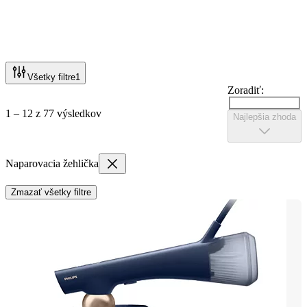
Všetky filtre
1
Zoradiť:
1 – 12 z 77 výsledkov
Najlepšia zhoda
Naparovacia žehlička
Zmazať všetky filtre