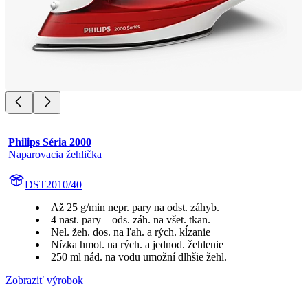
Philips Séria 2000
Naparovacia žehlička
DST2010/40
Až 25 g/min nepr. pary na odst. záhyb.
4 nast. pary – ods. záh. na všet. tkan.
Nel. žeh. dos. na ľah. a rých. kĺzanie
Nízka hmot. na rých. a jednod. žehlenie
250 ml nád. na vodu umožní dlhšie žehl.
Zobraziť výrobok