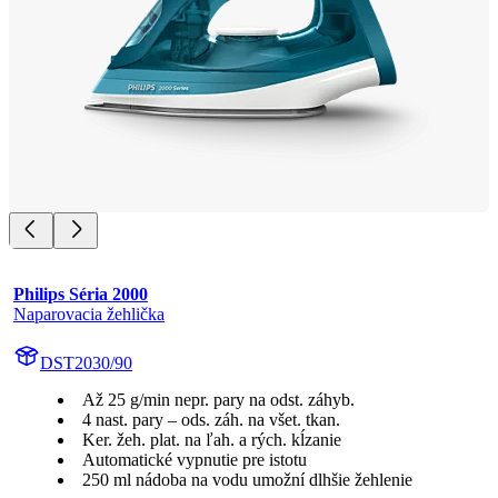
Philips Séria 2000
Naparovacia žehlička
DST2030/90
Až 25 g/min nepr. pary na odst. záhyb.
4 nast. pary – ods. záh. na všet. tkan.
Ker. žeh. plat. na ľah. a rých. kĺzanie
Automatické vypnutie pre istotu
250 ml nádoba na vodu umožní dlhšie žehlenie