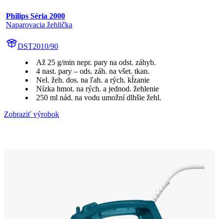
Philips Séria 2000
Naparovacia žehlička
DST2010/90
Až 25 g/min nepr. pary na odst. záhyb.
4 nast. pary – ods. záh. na všet. tkan.
Nel. žeh. dos. na ľah. a rých. kĺzanie
Nízka hmot. na rých. a jednod. žehlenie
250 ml nád. na vodu umožní dlhšie žehl.
Zobraziť výrobok