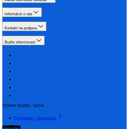
Informácie o nás
Kontakt na podporu
Buďte informovaní
Vyberte krajinu / jazyk
Slovensko / Slovenčina