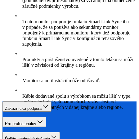
(podnikateľov/profesionálov) sa vzťahujú iba obmedzené
záručné podmienky výrobcu.
Tento monitor podporuje funkciu Smart Link Sync iba
v prípade, že sa používa ako sekundárny monitor
pripojený k primárnemu monitoru, ktorý tiež podporuje
funkciu Smart Link Sync v konfigurácii reťazového
zapojenia.
Produkty a príslušenstvo uvedené v tomto letáku sa môžu
líšiť v závislosti od krajiny a regiónu.
Monitor sa od ilustrácií môže odlišovať.
Káble dodávané spolu s výrobkom sa môžu líšiť v type,
počte a technických parametroch v závislosti od
požiadaviek platných v danej krajine alebo regióne.
Zákaznícka podpora
Pre profesionálov
Ďalšie obchodné riešenia