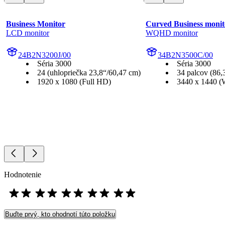
Business Monitor
Curved Business monit
LCD monitor
WQHD monitor
24B2N3200J/00
34B2N3500C/00
Séria 3000
Séria 3000
24 (uhlopriečka 23,8“/60,47 cm)
34 palcov (86,
1920 x 1080 (Full HD)
3440 x 1440
Hodnotenie
Buďte prvý, kto ohodnotí túto položku