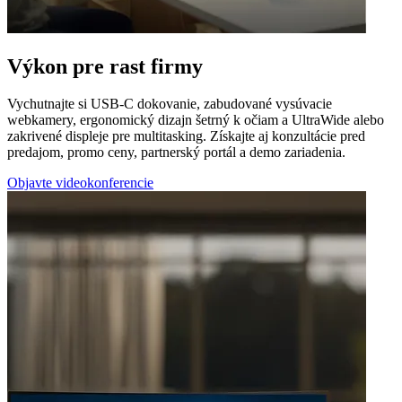
Výkon pre rast firmy
Vychutnajte si USB-C dokovanie, zabudované vysúvacie
webkamery, ergonomický dizajn šetrný k očiam a UltraWide alebo
zakrivené displeje pre multitasking. Získajte aj konzultácie pred
predajom, promo ceny, partnerský portál a demo zariadenia.
Objavte videokonferencie