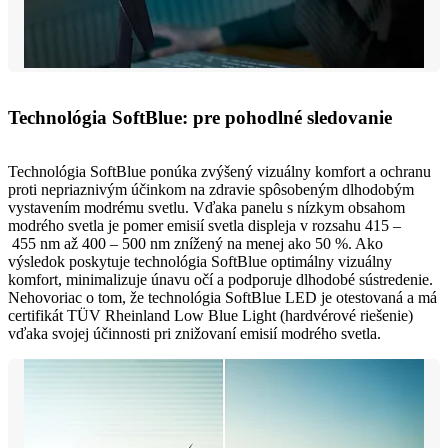
Technológia SoftBlue: pre pohodlné sledovanie
Technológia SoftBlue ponúka zvýšený vizuálny komfort a ochranu
proti nepriaznivým účinkom na zdravie spôsobeným dlhodobým
vystavením modrému svetlu. Vďaka panelu s nízkym obsahom
modrého svetla je pomer emisií svetla displeja v rozsahu 415 –
455 nm až 400 – 500 nm znížený na menej ako 50 %. Ako
výsledok poskytuje technológia SoftBlue optimálny vizuálny
komfort, minimalizuje únavu očí a podporuje dlhodobé sústredenie.
Nehovoriac o tom, že technológia SoftBlue LED je otestovaná a má
certifikát TÜV Rheinland Low Blue Light (hardvérové riešenie)
vďaka svojej účinnosti pri znižovaní emisií modrého svetla.