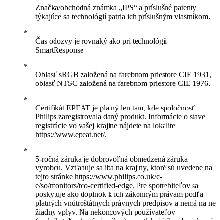
Značka/obchodná známka „IPS“ a príslušné patenty
týkajúce sa technológií patria ich príslušným vlastníkom.
Čas odozvy je rovnaký ako pri technológii
SmartResponse
Oblasť sRGB založená na farebnom priestore CIE 1931,
oblasť NTSC založená na farebnom priestore CIE 1976.
Certifikát EPEAT je platný len tam, kde spoločnosť
Philips zaregistrovala daný produkt. Informácie o stave
registrácie vo vašej krajine nájdete na lokalite
https://www.epeat.net/.
5-ročná záruka je dobrovoľná obmedzená záruka
výrobcu. Vzťahuje sa iba na krajiny, ktoré sú uvedené na
tejto stránke https://www.philips.co.uk/c-
e/so/monitors/tco-certified-edge. Pre spotrebiteľov sa
poskytuje ako doplnok k ich zákonným právam podľa
platných vnútroštátnych právnych predpisov a nemá na ne
žiadny vplyv. Na nekoncových používateľov