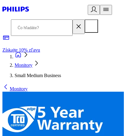
Získajte 10% zľavu
E
Monitory
Small Medium Business
Monitory