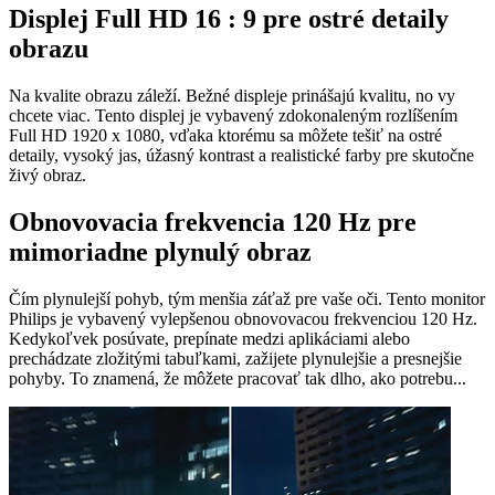
Displej Full HD 16 : 9 pre ostré detaily
obrazu
Na kvalite obrazu záleží. Bežné displeje prinášajú kvalitu, no vy
chcete viac. Tento displej je vybavený zdokonaleným rozlíšením
Full HD 1920 x 1080, vďaka ktorému sa môžete tešiť na ostré
detaily, vysoký jas, úžasný kontrast a realistické farby pre skutočne
živý obraz.
Obnovovacia frekvencia 120 Hz pre
mimoriadne plynulý obraz
Čím plynulejší pohyb, tým menšia záťaž pre vaše oči. Tento monitor
Philips je vybavený vylepšenou obnovovacou frekvenciou 120 Hz.
Kedykoľvek posúvate, prepínate medzi aplikáciami alebo
prechádzate zložitými tabuľkami, zažijete plynulejšie a presnejšie
pohyby. To znamená, že môžete pracovať tak dlho, ako potrebu...