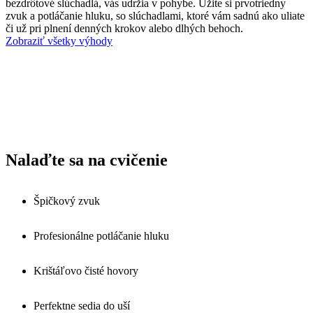
bezdrôtové slúchadlá, vás udržia v pohybe. Užite si prvotriedny
zvuk a potláčanie hluku, so slúchadlami, ktoré vám sadnú ako uliate
či už pri plnení denných krokov alebo dlhých behoch.
Zobraziť všetky výhody
Nalaďte sa na cvičenie
Špičkový zvuk
Profesionálne potláčanie hluku
Krištáľovo čisté hovory
Perfektne sedia do uší