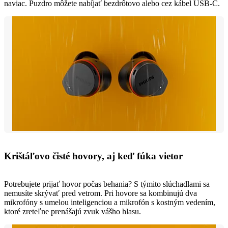
naviac. Puzdro môžete nabíjať bezdrôtovo alebo cez kábel USB-C.
Krištáľovo čisté hovory, aj keď fúka vietor
Potrebujete prijať hovor počas behania? S týmito slúchadlami sa
nemusíte skrývať pred vetrom. Pri hovore sa kombinujú dva
mikrofóny s umelou inteligenciou a mikrofón s kostným vedením,
ktoré zreteľne prenášajú zvuk vášho hlasu.