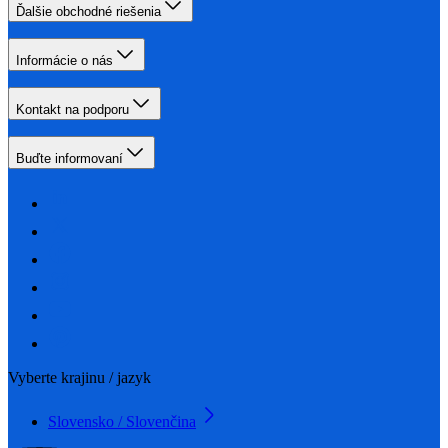
Ďalšie obchodné riešenia
Informácie o nás
Kontakt na podporu
Buďte informovaní
Vyberte krajinu / jazyk
Slovensko / Slovenčina