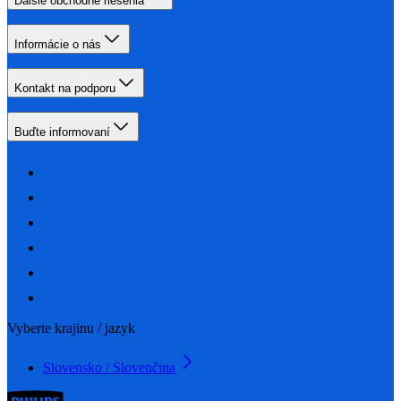
Ďalšie obchodné riešenia
Informácie o nás
Kontakt na podporu
Buďte informovaní
Vyberte krajinu / jazyk
Slovensko / Slovenčina