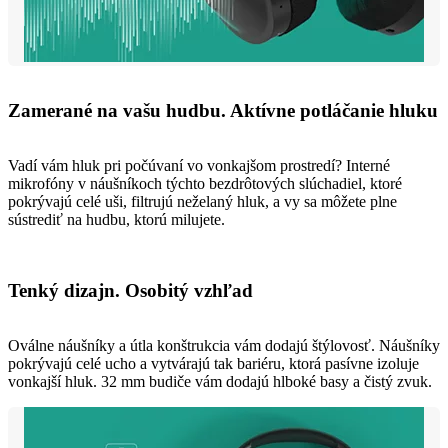
Zamerané na vašu hudbu. Aktívne potláčanie hluku
Vadí vám hluk pri počúvaní vo vonkajšom prostredí? Interné
mikrofóny v náušníkoch týchto bezdrôtových slúchadiel, ktoré
pokrývajú celé uši, filtrujú neželaný hluk, a vy sa môžete plne
sústrediť na hudbu, ktorú milujete.
Tenký dizajn. Osobitý vzhľad
Oválne náušníky a útla konštrukcia vám dodajú štýlovosť. Náušníky
pokrývajú celé ucho a vytvárajú tak bariéru, ktorá pasívne izoluje
vonkajší hluk. 32 mm budiče vám dodajú hlboké basy a čistý zvuk.