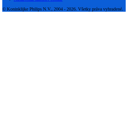
© Koninklijke Philips N.V., 2004 - 2026. Všetky práva vyhradené.