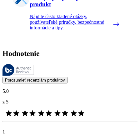
produkt
Nájdite často kladené otázky,
používateľské príručky, bezpečnostné
informácie a tipy.
Hodnotenie
Tieto recenzie spravuje Bazaarvoice a sú v súlade so Zásadami auten
Zákaznícke recenzie vo forme hodnotenia produktu a hviezdičiek sú u
Porozumieť recenziám produktov
5.0
z 5
1