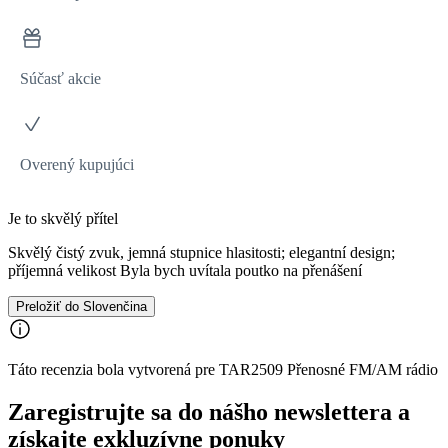
Súčasť akcie
Overený kupujúci
Je to skvělý přítel
Skvělý čistý zvuk, jemná stupnice hlasitosti; elegantní design;
příjemná velikost Byla bych uvítala poutko na přenášení
Preložiť do Slovenčina
Táto recenzia bola vytvorená pre TAR2509 Přenosné FM/AM rádio
Zaregistrujte sa do nášho newslettera a
získajte exkluzívne ponuky