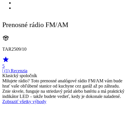
Prenosné rádio FM/AM
TAR2509/10
5
| (1)
Recenzia
Klasický spoločník
Milujete rádio? Toto prenosné analógové rádio FM/AM vám bude
hrať vaše obľúbené stanice od kuchyne cez garáž až po záhradu.
Znie skvele, funguje na striedavý prúd alebo batériu a má praktický
indikátor LED – takže budete vedieť, kedy je dokonale naladené.
Zobraziť všetky výhody